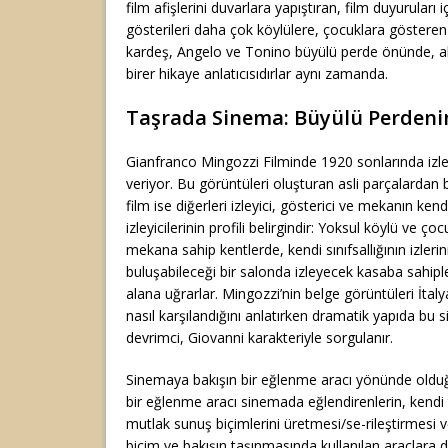
film afişlerini duvarlara yapıştıran, film duyuruları i
gösterileri daha çok köylülere, çocuklara gösteren i
kardeş, Angelo ve Tonino büyülü perde önünde, a
birer hikaye anlatıcısıdırlar aynı zamanda.
Taşrada Sinema: Büyülü Perdeni
Gianfranco Mingozzi Filminde 1920 sonlarında izle
veriyor. Bu görüntüleri oluşturan asli parçalardan b
film ise diğerleri izleyici, gösterici ve mekanın ken
izleyicilerinin profili belirgindir: Yoksul köylü ve ço
mekana sahip kentlerde, kendi sınıfsallığının izlerin
buluşabileceği bir salonda izleyecek kasaba sahiple
alana uğrarlar. Mingozzi’nin belge görüntüleri İta
nasıl karşılandığını anlatırken dramatik yapıda bu 
devrimci, Giovanni karakteriyle sorgulanır.
Sinemaya bakışın bir eğlenme aracı yönünde olduğu 
bir eğlenme aracı sinemada eğlendirenlerin, kendi 
mutlak sunuş biçimlerini üretmesi/se-rileştirmesi 
biçim ve bakışın taşınmasında kullanılan araçlara