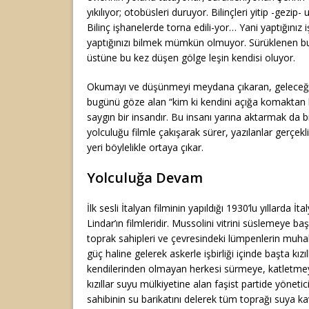
yıkılıyor; otobüsleri duruyor. Bilinçleri yitip -gezip- 
Bilinç işhanelerde torna edili-yor… Yani yaptığınız 
yaptığınızı bilmek mümkün olmuyor. Sürüklenen bu 
üstüne bu kez düşen gölge leşin kendisi oluyor.
Okumayı ve düşünmeyi meydana çıkaran, geleceğ
bugünü göze alan “kim ki kendini açığa komaktan 
saygın bir insandır. Bu insanı yarına aktarmak da bi
yolculuğu filmle çakışarak sürer, yazılanlar gerçeklik
yeri böylelikle ortaya çıkar.
Yolculuğa Devam
İlk sesli İtalyan filminin yapıldığı 1930’lu yıllarda 
Lindar’ın filmleridir. Mussolini vitrini süslemeye ba
toprak sahipleri ve çevresindeki lümpenlerin muhalef
güç haline gelerek askerle işbirliği içinde başta kız
kendilerinden olmayan herkesi sürmeye, katletmey
kızıllar suyu mülkiyetine alan faşist partide yöneti
sahibinin su barikatını delerek tüm toprağı suya k