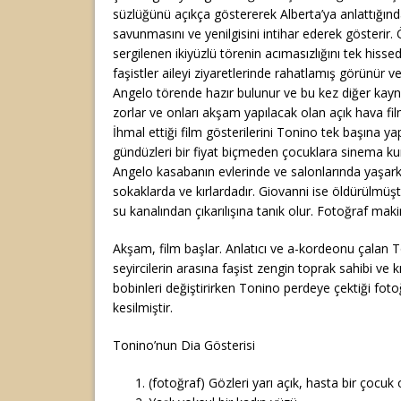
süzlüğünü açıkça göstererek Alberta’ya anlattığında
savunmasını ve yenilgisini intihar ederek gösterir
sergilenen ikiyüzlü törenin acımasızlığını tek hiss
faşistler aileyi ziyaretlerinde rahatlamış görünür v
Angelo törende hazır bulunur ve bu kez diğer kay
zorlar ve onları akşam yapılacak olan açık hava fi
İhmal ettiği film gösterilerini Tonino tek başına
gündüzleri bir fiyat biçmeden çocuklara sinema kura
Angelo kasabanın evlerinde ve salonlarında yaşar
sokaklarda ve kırlardadır. Giovanni ise öldürülmüşt
su kanalından çıkarılışına tanık olur. Fotoğraf maki
Akşam, film başlar. Anlatıcı ve a-kordeonu çalan T
seyircilerin arasına faşist zengin toprak sahibi ve k
bobinleri değiştirirken Tonino perdeye çektiği foto
kesilmiştir.
Tonino’nun Dia Gösterisi
(fotoğraf) Gözleri yarı açık, hasta bir çocuk