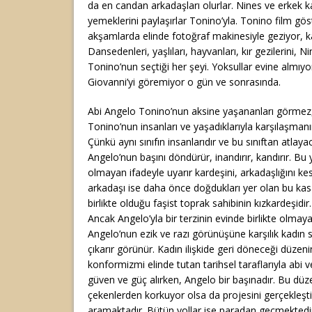
da en candan arkadaşları olurlar. Nines ve erkek kar
yemeklerini paylaşırlar Tonino’yla. Tonino film gös
akşamlarda elinde fotoğraf makinesiyle geziyor, k
Dansedenleri, yaşlıları, hayvanları, kır gezilerini,
Tonino’nun seçtiği her şeyi. Yoksullar evine almıyo
Giovanni’yi göremiyor o gün ve sonrasında.
Abi Angelo Tonino’nun aksine yaşananları görmez, 
Tonino’nun insanları ve yaşadıklarıyla karşılaşmanın 
Çünkü aynı sınıfın insanlarıdır ve bu sınıftan atlaya
Angelo’nun başını döndürür, inandırır, kandırır. B
olmayan ifadeyle uyarır kardeşini, arkadaşlığını ke
arkadaşı ise daha önce doğdukları yer olan bu kas
birlikte olduğu faşist toprak sahibinin kızkardeşidir
Ancak Angelo’yla bir terzinin evinde birlikte olmay
Angelo’nun ezik ve razı görünüşüne karşılık kadın se
çıkarır görünür. Kadın ilişkide geri döneceği düzen
konformizmi elinde tutan tarihsel taraflarıyla abi v
güven ve güç alırken, Angelo bir başınadır. Bu dü
çekenlerden korkuyor olsa da projesini gerçekleşti
aramaktadır. Bütün yollar ise paradan geçmektedir