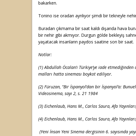
bakarken.
Tonino ise oradan ayrılıyor şimdi bir tekneyle nehi
Buradan çıkmama bir saat kaldı dışarıda hava buna
bir nehir gibi akmıyor. Durgun gölde bekleyiş sahne
yaşatacak insanların paydos saatine son bir saat.
Notlar:
(1) Abdullah Öcalan’ı Türkiye’ye iade etmediğinden d
malları hatta sineması boykot ediliyor.
(2) Füruzan, “Bir İspanyol’dan bir İspanyol’a: Bunue
Videosinema, sayı 2, s. 21 1984
(3) Eichenlaub, Hans M., Carlos Saura, Afa Yayınları
(4) Eichenlaub, Hans M., Carlos Saura, Afa Yayınları
(Yeni İnsan Yeni Sinema dergisinin 6. sayısında yay