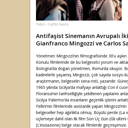
Taksi – Carlos Saura
Antifaşist Sinemanın Avrupalı İk
Gianfranco Mingozzi ve Carlos S
Yönetmen Mingozzi’nin filmografisinde 30’u aşkın be
Konulu filmlerinde de bu belgeselci yorum ve aktarı
Bologna’da doğan yönetmen, Roma’da okuyor. Bolo
badirelerle yaşamış Mingozzi, çok sayıda sosyo-kül
araştırmanın, belgeselin sena-risti, yazarıdır. Güney İ
1965 yılında Sicilya’da mafyayı anlattığı Con il cuor
Floransa’nın tarihselliğiyle şekillenen yapılarını anla
Sicilya Palermo’da insanların geçimlik işlerini anlatt
Fellini’nin filmlerinde asistanlık yapan Mingozzi’nin
belgeseller hep ağırlıkta olmuş. Büyülü perde (La v
üçlemeye dahil olan ilk film Son Üç Gün (Gli ultimi
(L’iniziazione) belge olacak filmlerdir geçmişimize