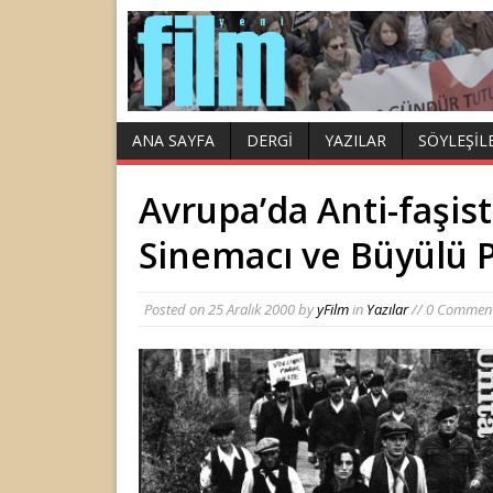
ANA SAYFA
DERGI
YAZILAR
SÖYLEŞIL
Avrupa’da Anti-faşist
Sinemacı ve Büyülü 
Posted on
25 Aralık 2000
by
yFilm
in
Yazılar
// 0 Commen