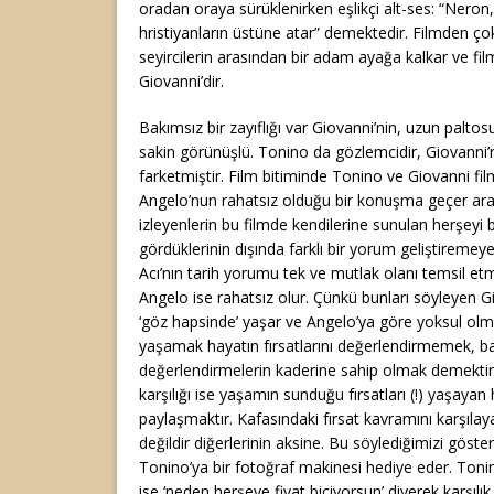
oradan oraya sürüklenirken eşlikçi alt-ses: “Nero
hristiyanların üstüne atar” demektedir. Filmden ç
seyircilerin arasından bir adam ayağa kalkar ve fi
Giovanni’dir.
Bakımsız bir zayıflığı var Giovanni’nin, uzun paltos
sakin görünüşlü. Tonino da gözlemcidir, Giovanni’ni
farketmiştir. Film bitiminde Tonino ve Giovanni fil
Angelo’nun rahatsız olduğu bir konuşma geçer ara
izleyenlerin bu filmde kendilerine sunulan herşeyi 
gördüklerinin dışında farklı bir yorum geliştiremey
Acı’nın tarih yorumu tek ve mutlak olanı temsil etm
Angelo ise rahatsız olur. Çünkü bunları söyleyen G
‘göz hapsinde’ yaşar ve Angelo’ya göre yoksul olm
yaşamak hayatın fırsatlarını değerlendirmemek, baş
değerlendirmelerin kaderine sahip olmak demektir
karşılığı ise yaşamın sunduğu fırsatları (!) yaşayan 
paylaşmaktır. Kafasındaki fırsat kavramını karşıla
değildir diğerlerinin aksine. Bu söylediğimizi gös
Tonino’ya bir fotoğraf makinesi hediye eder. Tonin
ise ‘neden herşeye fiyat biçiyorsun’ diyerek karşılık 