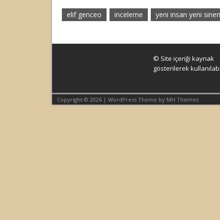
elif genceo
inceleme
yeni insan yeni sin
© Site içeriği kaynak
gösterilerek kullanılabil
Copyright © 2026 | WordPress Theme by
MH Themes