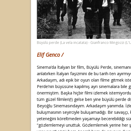
Büyülü perde (La vela incatata) - Gianfranco Mingozzi (L'U
Elif Genco /
Sinema’da İtalyan bir film, Büyülü Perde, sinemanın
anlatırken İtalyan faşizmini de bu tarih-ten ayırmıy
Arkadaşım, adı epik bir oyun olan filme gitmek i
Perde’nin büyüsüne kapılmış ayrı sinemalara bile g
önermiştim. Başka hiçbir filmi izlemek istemiyord
tüm güzel filmleri(!) gelse ben yine büyülü perde 
Beyoğlu Sinemasındayım. Arkadaşım yanımda. İzl
buluşmasının seyirciyle buluşamadığı. Bir savaşçı, k
yeteneğini köreltmeden yaşamayı becerebildiği sür
“gözlemlemeyi unuttuk. Gözlemlemek yerine her şe