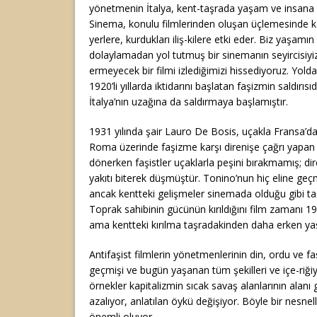
yönetmenin İtalya, kent-taşrada yaşam ve insana d
Sinema, konulu filmlerinden oluşan üçlemesinde ka
yerlere, kurdukları iliş-kilere etki eder. Biz yaşamın
dolaylamadan yol tutmuş bir sinemanın seyircisiyiz
ermeyecek bir filmi izlediğimizi hissediyoruz. Yolda
1920’li yıllarda iktidarını başlatan faşizmin saldırısı
İtalya’nın uzağına da saldırmaya başlamıştır.
1931 yılında şair Lauro De Bosis, uçakla Fransa’da
Roma üzerinde faşizme karşı direnişe çağrı yapan bil
dönerken faşistler uçaklarla peşini bırakmamış; dire
yakıtı biterek düşmüştür. Tonino’nun hiç eline geçme
ancak kentteki gelişmeler sinemada olduğu gibi ta
Toprak sahibinin gücünün kırıldığını film zamanı 
ama kentteki kırılma taşradakinden daha erken y
Antifaşist filmlerin yönetmenlerinin din, ordu ve f
geçmişi ve bugün yaşanan tüm şekilleri ve içe-riğiy
örnekler kapitalizmin sıcak savaş alanlarının alanı 
azalıyor, anlatılan öykü değişiyor. Böyle bir nesnel
önemli oluyor.