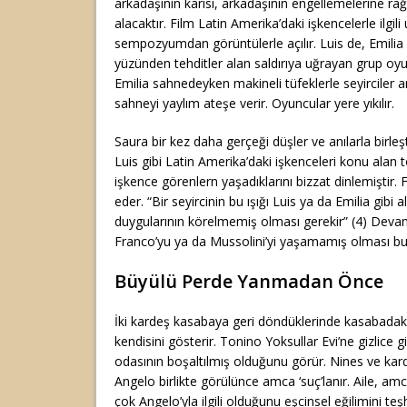
arkadaşının karısı, arkadaşının engellemelerine ra
alacaktır. Film Latin Amerika’daki işkencelerle ilgili 
sempozyumdan görüntülerle açılır. Luis de, Emilia
yüzünden tehditler alan saldırıya uğrayan grup oyu
Emilia sahnedeyken makineli tüfeklerle seyirciler a
sahneyi yaylım ateşe verir. Oyuncular yere yıkılır.
Saura bir kez daha gerçeği düşler ve anılarla birleşt
Luis gibi Latin Amerika’daki işkenceleri konu alan t
işkence görenlern yaşadıklarını bizzat dinlemiştir. Fi
eder. “Bir seyircinin bu ışığı Luis ya da Emilia gibi 
duygularının körelmemiş olması gerekir” (4) Deva
Franco’yu ya da Mussolini’yi yaşamamış olması bu
Büyülü Perde Yanmadan Önce
İki kardeş kasabaya geri döndüklerinde kasabadak
kendisini gösterir. Tonino Yoksullar Evi’ne gizlice g
odasının boşaltılmış olduğunu görür. Nines ve karde
Angelo birlikte görülünce amca ‘suç’lanır. Aile, a
çok Angelo’yla ilgili olduğunu eşcinsel eğilimini t