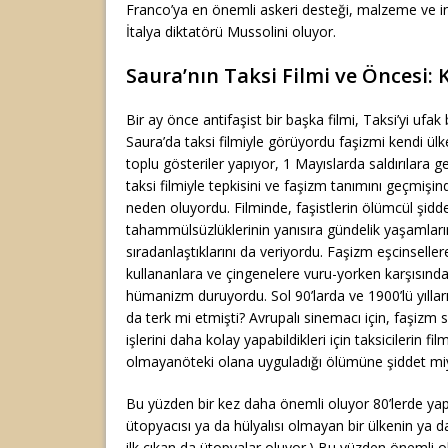
Franco’ya en önemli askeri desteği, malzeme ve i
İtalya diktatörü Mussolini oluyor.
Saura’nın Taksi Filmi ve Öncesi: 
Bir ay önce antifaşist bir başka filmi, Taksi’yi ufak 
Saura’da taksi filmiyle görüyordu faşizmi kendi ülke
toplu gösteriler yapıyor, 1 Mayıslarda saldırılara 
taksi filmiyle tepkisini ve faşizm tanımını geçmişi
neden oluyordu. Filminde, faşistlerin ölümcül şidde
tahammülsüzlüklerinin yanısıra gündelik yaşamlarınd
sıradanlaştıklarını da veriyordu. Faşizm eşcinseller
kullananlara ve çingenelere vuru-yorken karşısında
hümanizm duruyordu. Sol 90’larda ve 1900’lü yılları
da terk mi etmişti? Avrupalı sinemacı için, faşizm 
işlerini daha kolay yapabildikleri için taksicilerin f
olmayanöteki olana uyguladığı ölümüne şiddet mi
Bu yüzden bir kez daha önemli oluyor 80’lerde yap
ütopyacısı ya da hülyalısı olmayan bir ülkenin ya 
ilk çıkan da ütopyalar oluyor.) Bu yüzden önemli o