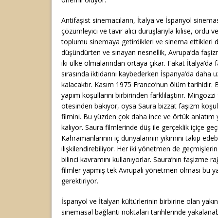
Antifaşist sinemacıların, İtalya ve İspanyol sinema
çözümleyici ve tavır alıcı duruşlarıyla kilise, ordu v
toplumu sinemaya getirdikleri ve sinema ettikleri
düşündürten ve sınayan nesnellik, Avrupa’da faşi
iki ülke olmalarından ortaya çıkar. Fakat İtalya’da 
sırasında iktidarını kaybederken İspanya’da daha uz
kalacaktır. Kasım 1975 Franco’nun ölüm tarihidir.
yapım koşullarını birbirinden farklılaştırır. Mingozz
ötesinden bakıyor, oysa Saura bizzat faşizm koşul
filmini. Bu yüzden çok daha ince ve örtük anlatım
kalıyor. Saura filmlerinde düş ile gerçeklik içiçe ge
Kahramanlarının iç dünyalarının yıkımını takip edebi
ilişkilendirebiliyor. Her iki yönetmen de geçmişlerin
bilinci kavramını kullanıyorlar. Saura’nın faşizme r
filmler yapmış tek Avrupalı yönetmen olması bu ya
gerektiriyor.
İspanyol ve İtalyan kültürlerinin birbirine olan yakınl
sinemasal bağlantı noktaları tarihlerinde yakalanabi