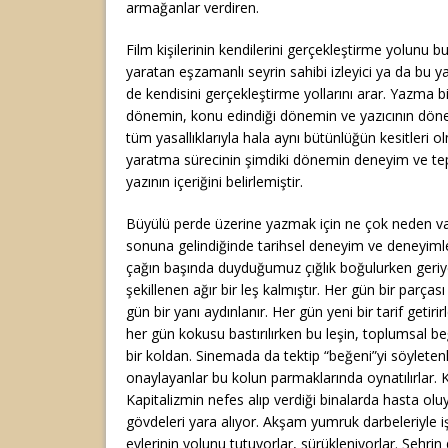
armağanlar verdiren.
Film kişilerinin kendilerini gerçekleştirme yolunu bu
yaratan eşzamanlı seyrin sahibi izleyici ya da bu ya
de kendisini gerçekleştirme yollarını arar. Yazma bir
dönemin, konu edindiği dönemin ve yazıcının dönem
tüm yasallıklarıyla hala aynı bütünlüğün kesitleri 
yaratma sürecinin şimdiki dönemin deneyim ve tepk
yazının içeriğini belirlemiştir.
Büyülü perde üzerine yazmak için ne çok neden v
sonuna gelindiğinde tarihsel deneyim ve deneyimle
çağın başında duyduğumuz çığlık boğulurken geri
şekillenen ağır bir leş kalmıştır. Her gün bir parçası
gün bir yanı aydınlanır. Her gün yeni bir tarif getir
her gün kokusu bastırılırken bu leşin, toplumsal be
bir koldan. Sinemada da tektip “beğeni”yi söyleten
onaylayanlar bu kolun parmaklarında oynatılırlar. 
Kapitalizmin nefes alıp verdiği binalarda hasta oluyo
gövdeleri yara alıyor. Akşam yumruk darbeleriyle i
evlerinin yolunu tutuyorlar, sürükleniyorlar. Şehrin 