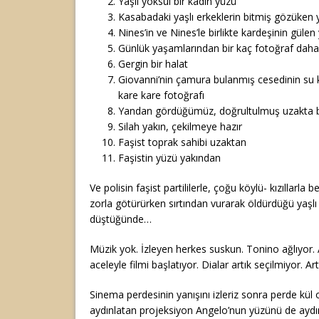
Yaşlı yoksul bir kadın yüzü
Kasabadaki yaşlı erkeklerin bitmiş gözüken y
Nines’in ve Nines’le birlikte kardeşinin gülen 
Günlük yaşamlarından bir kaç fotoğraf daha
Gergin bir halat
Giovanni’nin çamura bulanmış cesedinin su ka
kare kare fotoğrafı
Yandan gördüğümüz, doğrultulmuş uzakta bi
Silah yakın, çekilmeye hazır
Faşist toprak sahibi uzaktan
Faşistin yüzü yakından
Ve polisin faşist partililerle, çoğu köylü- kızıllarla
zorla götürürken sırtından vurarak öldürdüğü yaşlı 
düştüğünde…
Müzik yok. İzleyen herkes suskun. Tonino ağlıyor. 
aceleyle filmi başlatıyor. Dialar artık seçilmiyor. Ar
Sinema perdesinin yanışını izleriz sonra perde kül
aydınlatan projeksiyon Angelo’nun yüzünü de aydın