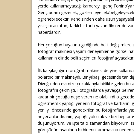
yerde kullanamayacağı kamerayı, genç Tonino’ya v
Genç adam gezecek, gözlemleyecek/belgeleyecek,
öğrenebilecektir. Kendisinden daha uzun yaşayabi
yıkılışını anlatan, farklı bir tarih yazan filmler de v
haberdardır.
Her çocuğun hayatına girdiğinde belli değişimler
fotoğraf makinesi yaşam deneyimlerine görsel haf
kullananın elinde belli seçimleri fotoğrafla-yacaktı
İlk karşılaştığım fotoğraf makinesi de yine kullanıcı
polaroid bir makineydi. Bir yılbaşı gecesinde tanıd
Divriği’nden evimize çocuklarıyla birlikte gelen b
fotoğrafını çekmişti. Fotoğraflarda yavaşça belire
kadar bir çocuğa neşe veren ne olabilirdi o gecede.
öğretmenlik yaptığı yerlerin fotoğraf ve kartlarını
yeni yıl öncesinde gönde-rilen bu fotoğraflarda yaş
heyecanlandıranın, yaptığı yolculuk ve bizi hep ar
düşünüyorum. Ve işte ta o zamandan biliyorum; sa
görüşüdür insanların birbirlerini aramasına neden 