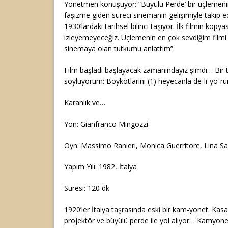
Yönetmen konuşuyor: “Büyülü Perde’ bir üçlemenin i
faşizme giden süreci sinemanın gelişimiyle takip e
1930’lardaki tarihsel bilinci taşıyor. İlk filmin kopya
izleyemeyeceğiz. Üçlemenin en çok sevdiğim filmi
sinemaya olan tutkumu anlattım”.
Film başladı başlayacak zamanındayız şimdi… Bir t
söylüyorum: Boykotlarını (1) heyecanla de-li-yo-
Karanlık ve…
Yön: Gianfranco Mingozzi
Oyn: Massimo Ranieri, Monica Guerritore, Lina Sa
Yapım Yılı: 1982, İtalya
Süresi: 120 dk
1920’ler İtalya taşrasında eski bir kam-yonet. Kasa
projektör ve büyülü perde ile yol alıyor… Kamyon