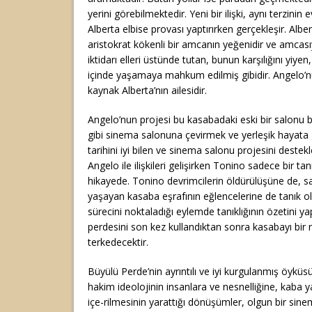
yerini görebilmektedir. Yeni bir ilişki, aynı terzin
Alberta elbise provası yaptırırken gerçekleşir. Albe
aristokrat kökenli bir amcanın yeğenidir ve amcasıy
iktidarı elleri üstünde tutan, bunun karşılığını yiyen
içinde yaşamaya mahkum edilmiş gibidir. Angelo’nu
kaynak Alberta’nın ailesidir.
Angelo’nun projesi bu kasabadaki eski bir salonu 
gibi sinema salonuna çevirmek ve yerleşik hayata
tarihini iyi bilen ve sinema salonu projesini deste
Angelo ile ilişkileri gelişirken Tonino sadece bir tan
hikayede. Tonino devrimcilerin öldürülüşüne de, 
yaşayan kasaba eşrafının eğlencelerine de tanık ol
sürecini noktaladığı eylemde tanıklığının özetini 
perdesini son kez kullandıktan sonra kasabayı bir 
terkedecektir.
Büyülü Perde’nin ayrıntılı ve iyi kurgulanmış öykü
hakim ideolojinin insanlara ve nesnelliğine, kaba y
içe-rilmesinin yarattığı dönüşümler, olgun bir sinema 