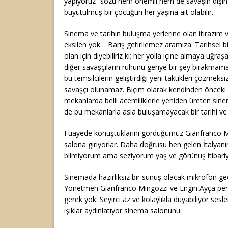
yapıyoruz” sözü hem önemli hem de savaşın dışında
büyütülmüş bir çocuğun her yaşına ait olabilir.
Sinema ve tarihin buluşma yerlerine olan itirazım 
eksilen yok… Barış getirilemez aramıza. Tarihsel b
olan için diyebiliriz ki; her yolla içine almaya uğra
diğer savaşçıların ruhunu geriye bir şey bırakma
bu temsilcilerin geliştirdiği yeni taktikleri çözmeksiz
savaşçı olunamaz. Biçim olarak kendinden önceki si
mekanlarda belli acemiliklerle yeniden üreten sin
de bu mekanlarla asla buluşamayacak bir tarihi v
Fuayede konuştuklarını gördüğümüz Gianfranco M
salona giriyorlar. Daha doğrusu ben gelen İtalya
bilmiyorum ama seziyorum yaş ve görünüş itibariy
Sinemada hazırlıksız bir sunuş olacak mikrofon geç 
Yönetmen Gianfranco Mingozzi ve Engin Ayça pe
gerek yok: Seyirci az ve kolaylıkla duyabiliyor ses
ışıklar aydınlatıyor sinema salonunu.