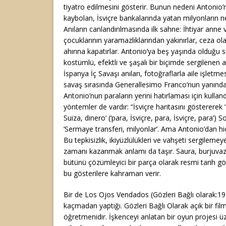
tiyatro edilmesini gösterir. Bunun nedeni Antonio’nu
kaybolan, İsviçre bankalarında yatan milyonların ne
Anıların canlandırılmasında ilk sahne: İhtiyar anne
çocuklarının yaramazlıklarından yakınırlar, ceza o
ahırına kapatırlar. Antonio’ya beş yaşında olduğu 
kostümlü, efektli ve şaşalı bir biçimde sergilenen ai
İspanya İç Savaşı anıları, fotoğraflarla aile işletmes
savaş sırasında Generallesimo Franco’nun yanında 
Antonio’nun paraların yerini hatırlaması için kulla
yöntemler de vardır: “İsviçre haritasını göstererek 
Suiza, dinero’ (‘para, İsviçre, para, İsviçre, para’)
‘Sermaye transferi, milyonlar’. Ama Antonio’dan hiç
Bu tepkisizlik, ikiyüzlülükleri ve vahşeti sergilem
zamanı kazanmak anlamı da taşır. Saura, burjuvaziy
bütünü çözümleyici bir parça olarak resmi tarih gö
bu gösterilere kahraman verir.
Bir de Los Ojos Vendados (Gözleri Bağlı olarak:197
kaçmadan yaptığı. Gözleri Bağlı Olarak açık bir film
öğretmenidir. İşkenceyi anlatan bir oyun projesi ü