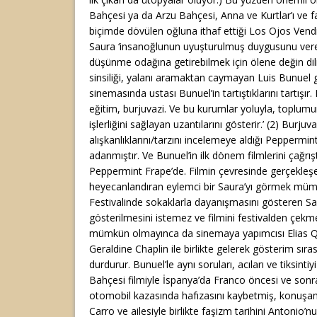
Bahçesi ya da Arzu Bahçesi, Anna ve Kurtlar’ı ve faş
biçimde dövülen oğluna ithaf ettiği Los Ojos Vend
Saura ‘insanoğlunun uyuşturulmuş duygusunu veren b
düşünme odağına getirebilmek için ölene değin dil
sinsiliği, yalanı aramaktan caymayan Luis Bunuel g
sinemasında ustası Bunuel’in tartıştıklarını tartışır. K
eğitim, burjuvazi. Ve bu kurumlar yoluyla, toplum
işlerliğini sağlayan uzantılarını gösterir.’ (2) Burj
alışkanlıklarını/tarzını incelemeye aldığı Peppermi
adanmıştır. Ve Bunuel’in ilk dönem filmlerini çağrışt
Peppermint Frape’de. Filmin çevresinde gerçekleşe
heyecanlandıran eylemci bir Saura’yı görmek mü
Festivalinde sokaklarla dayanışmasını gösteren Sau
gösterilmesini istemez ve filmini festivalden çek
mümkün olmayınca da sinemaya yapımcısı Elias 
Geraldine Chaplin ile birlikte gelerek gösterim sıra
durdurur. Bunuel’le aynı soruları, acıları ve tiksinti
Bahçesi filmiyle İspanya’da Franco öncesi ve sonrası
otomobil kazasında hafızasını kaybetmiş, konuş
Carro ve ailesiyle birlikte faşizm tarihini Antonio’