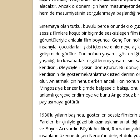
alacaktır. Ancak o dönem için hem masumiyetinde
hem de masumiyetinin sorgulanmaya başlandığın
Sinemaya olan tutku, büyülü perde önündeki o güze
sessiz filmlere koşut bir biçimde ses-sizleşen film iz
görüntüleriyle anlatılır film boyunca. Genç Tonino’
insanıyla, çocuklarla ilişkisi içten ve dinlemeye açık 
gelişimi de görülür. Tonino’nun yaşamı, gösterdiği fi
yaşadığı bu kasabadaki örgütlenmiş yaşamı sınıfsal 
kendisini, izleyiciyle ilişkisini dönüştürür. Bu dön
kendisinin de göstermek/anlatmak istediklerinin o
olur. Anlatmak için henüz erken ancak Tonino’nu
Mingozzi’ye benzer biçimde belgeselci bakışı, onu 
anlamlı çerçevelendirmeye ve bunu Angelo’suz bir
paylaşmaya götürür.
1930’lu yılların başında, gösterilen sessiz filmlerin
Fareler, bir çinliyle güzel bir kızın aşkının anlatıldı
ve Büyük Acı vardır. Büyük Acı filmi, Roma’nın yakıl
insanların üzerine düşen Neron’un dehşet dolu yüz