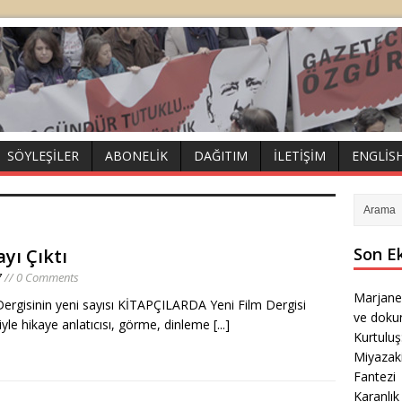
SÖYLEŞILER
ABONELIK
DAĞITIM
İLETIŞIM
ENGLIS
Son E
ayı Çıktı
7
// 0 Comments
Marjane
ergisinin yeni sayısı KİTAPÇILARDA Yeni Film Dergisi
ve doku
yle hikaye anlatıcısı, görme, dinleme
[...]
Kurtulu
Miyazak
Fantezi
Karanlık