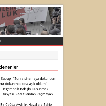
H
klenenler
 Satrapi: “Sonra sinemaya dokundum
nur dokunmaz ona aşık oldum”
ş: Hegemonik Bakışla Düşünmek
i Dünyası: Reel Olandan Kaçmayan
 Bir Çağda Aydınlık Hayallere Sahip