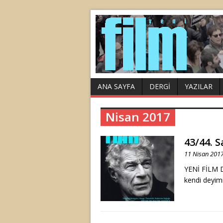
ANA SAYFA
DERGI
YAZILAR
Nisan 2017
43/44. S
11 Nisan 201
YENİ FİLM D
kendi deyimi