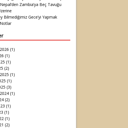
 Nepal’den Zambia’ya Beç Tavuğu
zerine
ey Bilmediğimiz Gece’yi Yapmak
Notlar
er
 2026
(1)
26
(1)
025
(1)
25
(2)
 2025
(1)
025
(1)
025
(3)
 2024
(1)
24
(2)
023
(1)
23
(1)
22
(1)
21
(2)