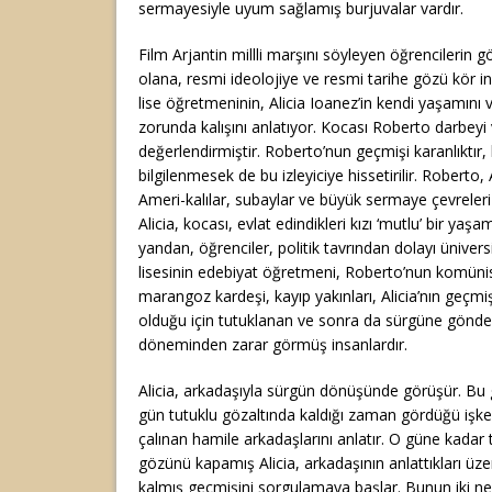
sermayesiyle uyum sağlamış burjuvalar vardır.
Film Arjantin millli marşını söyleyen öğrencilerin gör
olana, resmi ideolojiye ve resmi tarihe gözü kör i
lise öğretmeninin, Alicia Ioanez’in kendi yaşamını 
zorunda kalışını anlatıyor. Kocası Roberto darbeyi 
değerlendirmiştir. Roberto’nun geçmişi karanlıktır
bilgilenmesek de bu izleyiciye hissetirilir. Roberto,
Ameri-kalılar, subaylar ve büyük sermaye çevreleri 
Alicia, kocası, evlat edindikleri kızı ‘mutlu’ bir ya
yandan, öğrenciler, politik tavrından dolayı üniversi
lisesinin edebiyat öğretmeni, Roberto’nun komünis
marangoz kardeşi, kayıp yakınları, Alicia’nın geçmişte
olduğu için tutuklanan ve sonra da sürgüne gönder
döneminden zarar görmüş insanlardır.
Alicia, arkadaşıyla sürgün dönüşünde görüşür. Bu
gün tutuklu gözaltında kaldığı zaman gördüğü işke
çalınan hamile arkadaşlarını anlatır. O güne kadar
gözünü kapamış Alicia, arkadaşının anlattıkları üzer
kalmış geçmişini sorgulamaya başlar. Bunun iki neden