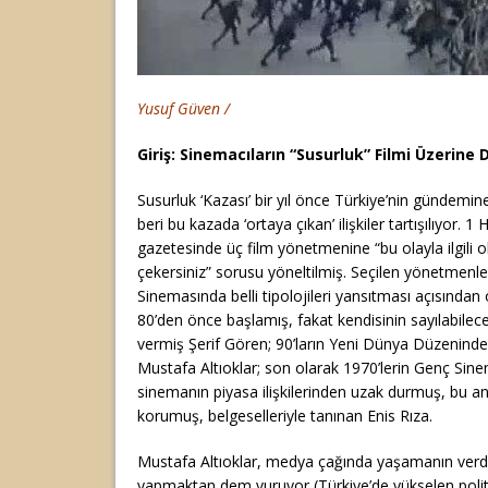
Yusuf Güven /
Giriş: Sinemacıların “Susurluk” Filmi Üzerine 
Susurluk ‘Kazası’ bir yıl önce Türkiye’nin gündem
beri bu kazada ‘ortaya çıkan’ ilişkiler tartışılıyor. 1
gazetesinde üç film yönetmenine “bu olayla ilgili ol
çekersiniz” sorusu yöneltilmiş. Seçilen yönetmenl
Sinemasında belli tipolojileri yansıtması açısından ö
80’den önce başlamış, fakat kendisinin sayılabilecek 
vermiş Şerif Gören; 90’ların Yeni Dünya Düzeninde
Mustafa Altıoklar; son olarak 1970’lerin Genç Sine
sinemanın piyasa ilişkilerinden uzak durmuş, bu an
korumuş, belgeselleriyle tanınan Enis Rıza.
Mustafa Altıoklar, medya çağında yaşamanın verdiği 
yapmaktan dem vuruyor (Türkiye’de yükselen politi