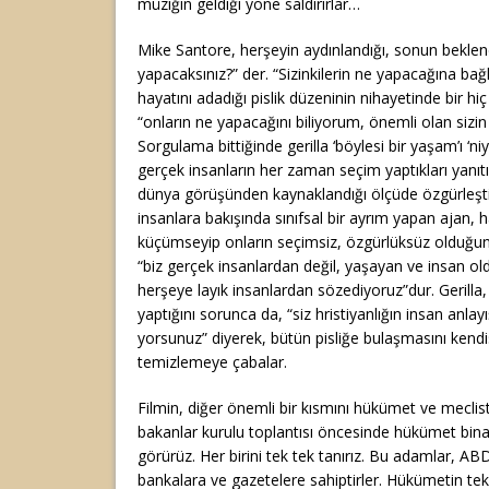
müziğin geldiği yöne saldırırlar…
Mike Santore, herşeyin aydınlandığı, sonun beklen
yapacaksınız?” der. “Sizinkilerin ne yapacağına bağlı
hayatını adadığı pislik düzeninin nihayetinde bir hi
“onların ne yapacağını biliyorum, önemli olan sizin
Sorgulama bittiğinde gerilla ‘böylesi bir yaşam’ı ‘ni
gerçek insanların her zaman seçim yaptıkları yanıtın
dünya görüşünden kaynaklandığı ölçüde özgürleşti
insanlara bakışında sınıfsal bir ayrım yapan ajan, ha
küçümseyip onların seçimsiz, özgürlüksüz olduğunu b
“biz gerçek insanlardan değil, yaşayan ve insan ol
herşeye layık insanlardan sözediyoruz”dur. Gerilla,
yaptığını sorunca da, “siz hristiyanlığın insan anlayış
yorsunuz” diyerek, bütün pisliğe bulaşmasını kend
temizlemeye çabalar.
Filmin, diğer önemli bir kısmını hükümet ve meclist
bakanlar kurulu toplantısı öncesinde hükümet bina
görürüz. Her birini tek tek tanırız. Bu adamlar, ABD 
bankalara ve gazetelere sahiptirler. Hükümetin tek