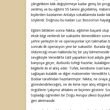
çilingirlikten kılık değiştirmeye kadar geniş bir pro
verilmiş ve bu eğitimi 55 tanesi geçebilmiş. Habe
kişilerden bazılarının Antalya sokaklarında kadın kıl
söylendi. Doğrusu bu kadarı Luc Besson’un hayalgü
Eğitim bittikten sonra Nikita, eğitimin başarılı olu
eksik bilgi verilerek bir suikastte denendikten sonra
şehre yerleştiri-lir ve operasyonlar için talimatla
sonraki ilk operasyon yine bir suikasttir. Burada ilg
öldüreceği insan hakkında hiç bir şey bilmemesidir.
sevgilisiyle Venedik’te tatil yaparken kod adıyla ge
banyoya geçer, dürbünlü tüfeği hazırlar, kulaklığın
bilgilerle iki el ateş eder. Tüfek, kendisine özel ka
sağlayan kulaklık ve diğer malzemeler Venedik’te tat
Boblar tarafından hazırlanmıştır. Nikita, ne oraya 
görevlendirileceğini, ne de kime niye ateş ettiğini 
örgütlerin ‘çalışma’ ahlakını ve biçimini gösterir. S
topladığı öğrenilen bir Doğu Avrupa ülkesi büyükelçi
geri alınmasıdır.