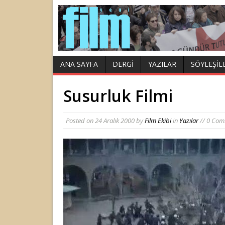
ANA SAYFA
DERGI
YAZILAR
SÖYLEŞIL
Susurluk Filmi
Posted on
24 Aralık 2000
by
Film Ekibi
in
Yazılar
// 0 Com