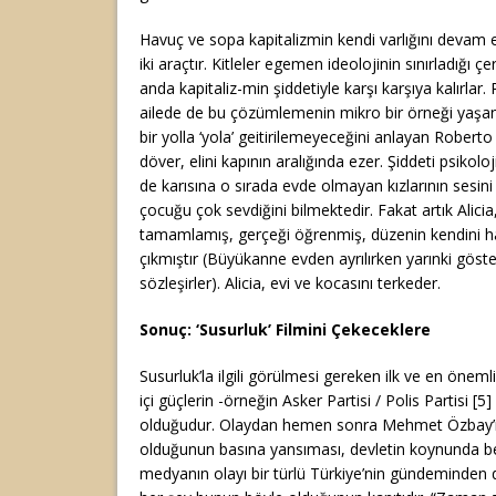
Havuç ve sopa kapitalizmin kendi varlığını devam
iki araçtır. Kitleler egemen ideolojinin sınırladığı çe
anda kapitaliz-min şiddetiyle karşı karşıya kalırlar.
ailede de bu çözümlemenin mikro bir örneği yaşanı
bir yolla ‘yola’ geitirilemeyeceğini anlayan Rober
döver, elini kapının aralığında ezer. Şiddeti psiko
de karısına o sırada evde olmayan kızlarının sesini
çocuğu çok sevdiğini bilmektedir. Fakat artık Ali
tamamlamış, gerçeği öğrenmiş, düzenin kendini haps
çıkmıştır (Büyükanne evden ayrılırken yarınki göst
sözleşirler). Alicia, evi ve kocasını terkeder.
Sonuç: ‘Susurluk’ Filmini Çekeceklere
Susurluk’la ilgili görülmesi gereken ilk ve en öneml
içi güçlerin -örneğin Asker Partisi / Polis Partisi [
olduğudur. Olaydan hemen sonra Mehmet Özbay’ın
olduğunun basına yansıması, devletin koynunda b
medyanın olayı bir türlü Türkiye’nin gündeminde