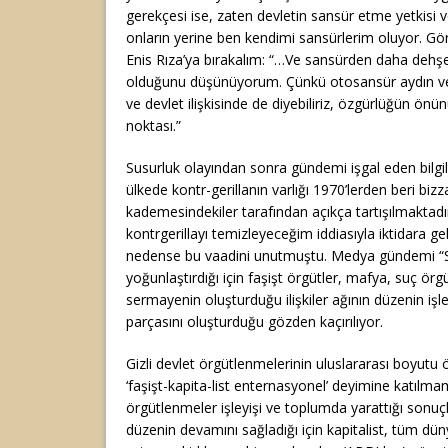
gerekçesi ise, zaten devletin sansür etme yetkisi ve 
onların yerine ben kendimi sansürlerim oluyor. Gör
Enis Rıza’ya bırakalım: “…Ve sansürden daha dehşe
olduğunu düşünüyorum. Çünkü otosansür aydın ve d
ve devlet ilişkisinde de diyebiliriz, özgürlüğün önü
noktası.”
Susurluk olayından sonra gündemi işgal eden bilgiler
ülkede kontr-gerillanın varlığı 1970’lerden beri bizz
kademesindekiler tarafından açıkça tartışılmaktad
kontrgerillayı temizleyeceğim iddiasıyla iktidara g
nedense bu vaadini unutmuştu. Medya gündemi “S
yoğunlaştırdığı için faşişt örgütler, mafya, suç örgü
sermayenin oluşturduğu ilişkiler ağının düzenin işle
parçasını oluşturduğu gözden kaçırılıyor.
Gizli devlet örgütlenmelerinin uluslararası boyutu ö
‘faşişt-kapita-list enternasyonel’ deyimine katılm
örgütlenmeler işleyişi ve toplumda yarattığı sonuç
düzenin devamını sağladığı için kapitalist, tüm dü