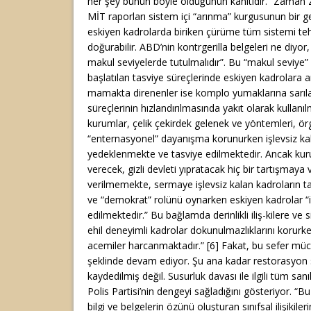
her şey bunun böyle olduğunun kanıtıdır. “Zaman
MİT raporları sistem içi “arınma” kurgusunun bir ge
eskiyen kadrolarda biriken çürüme tüm sistemi te
doğurabilir. ABD’nin kontrgerilla belgeleri ne diyor
makul seviyelerde tutulmalıdır”. Bu “makul seviye” ö
başlatılan tasviye süreçlerinde eskiyen kadrolara a
mamakta direnenler ise komplo yumaklarına sarıl
süreçlerinin hızlandırılmasında yakıt olarak kullan
kurumlar, çelik çekirdek gelenek ve yöntemleri, ör
“enternasyonel” dayanışma korunurken işlevsiz ka
yedeklenmekte ve tasviye edilmektedir. Ancak kuru
verecek, gizli devleti yıpratacak hiç bir tartışmaya
verilmemekte, sermaye işlevsiz kalan kadroların tas
ve “demokrat” rolünü oynarken eskiyen kadrolar “i
edilmektedir.” Bu bağlamda derinlikli iliş-kilere ve s
ehil deneyimli kadrolar dokunulmazlıklarını korurke
acemiler harcanmaktadır.” [6] Fakat, bu sefer mü
şeklinde devam ediyor. Şu ana kadar restorasyon
kaydedilmiş değil. Susurluk davası ile ilgili tüm sanı
Polis Partisi’nin dengeyi sağladığını gösteriyor. “B
bilgi ve belgelerin özünü oluşturan sınıfsal ilişikiler