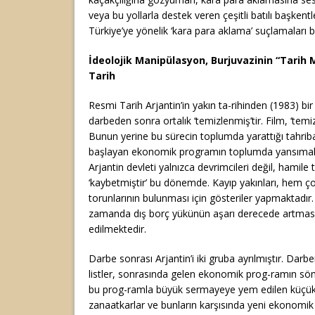
veya bu yollarla destek veren çeşitli batılı başkentl
Türkiye’ye yönelik ‘kara para aklama’ suçlamaları b
İdeolojik Manipülasyon, Burjuvazinin “Tarih 
Tarih
Resmi Tarih Arjantin’in yakın ta-rihinden (1983) bir
darbeden sonra ortalık ‘temizlenmiş’tir. Film, ‘temiz
Bunun yerine bu sürecin toplumda yarattığı tahri
başlayan ekonomik programın toplumda yansımalar
Arjantin devleti yalnızca devrimcileri değil, hamile 
‘kaybetmiştir’ bu dönemde. Kayıp yakınları, hem ç
torunlarının bulunması için gösteriler yapmaktadır.
zamanda dış borç yükünün aşarı derecede artmas
edilmektedir.
Darbe sonrası Arjantin’i iki gruba ayrılmıştır. Darbe
listler, sonrasında gelen ekonomik prog-ramın s
bu prog-ramla büyük sermayeye yem edilen küçük
zanaatkarlar ve bunların karşısında yeni ekonom