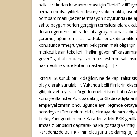
halk tarafından kavranmaması için “ilerici”lik illü
uzman medya yıldızları devreye sokulmakta, ayrıntı
bombardımanı (dezenfermasyon boyutunda) ile ap
sahte peygamberleri gerçeğin temsilcisi olarak ka
duran egemen sınıf iradesini algılayamamaktadır. O
çürümüşlüğün temsilcisi kadrolar ortak dinamikleri
konusunda “meşruiyet”ini pekiştiren mali oligarşini
merkezi basın tekelleri, “halkın güvenini” kazanmış
güven” global emparyalizmin özeleştirme saldırısın
hazmedilmesinde kullanılmaktadır.)…” [7]
İkincisi, Susurluk bir ilk değildir, ne de kapi-talist 
olay olarak sunulabilir. Yukarıda belli filmlerin eks
gibi, devletin yeraltı örgütlenmeleri ister Latin Ame
kontrgerilla, ister Avrupa’daki gibi Gladio adıyla a
emperyalizminin öncülüğünde aynı biçimde ortaya 
neredeyse tüm toplum oldu, olmaya devam ediyor.
Türkiye’nin gündeminde Karadeniz’deki PKK gerilllala
‘imzasız’ bir bildiri dağıtarak halka gözdağı vermiş! 
Karadeniz’de 30 PKK’lının olduğunu açıklamış [8]. 30