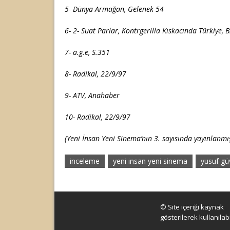
5- Dünya Armağan, Gelenek 54
6- 2- Suat Parlar, Kontrgerilla Kıskacında Türkiye, B
7- a.g.e, S.351
8- Radikal, 22/9/97
9- ATV, Anahaber
10- Radikal, 22/9/97
(Yeni İnsan Yeni Sinema’nın 3. sayısında yayınlanmış
inceleme
yeni insan yeni sinema
yusuf gü
© Site içeriği kaynak
gösterilerek kullanılabil