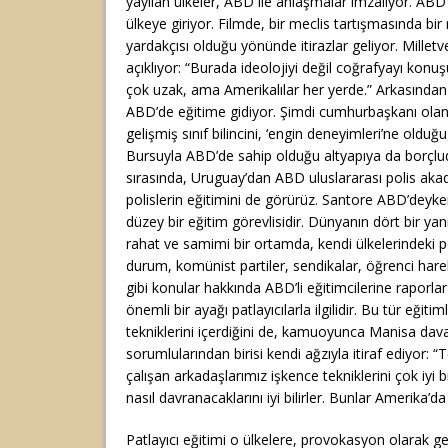
yayılan ülkeler, ABD ile anlaşmalar imzalıyor. ABD
ülkeye giriyor. Filmde, bir meclis tartışmasında bi
yardakçısı olduğu yönünde itirazlar geliyor. Milletve
açıklıyor: “Burada ideolojiyi değil coğrafyayı konuş
çok uzak, ama Amerikalılar her yerde.” Arkasından 
ABD’de eğitime gidiyor. Şimdi cumhurbaşkanı ola
gelişmiş sınıf bilincini, ‘engin deneyimleri’ne oldu
Bursuyla ABD’de sahip olduğu altyapıya da borçlu
sırasında, Uruguay’dan ABD uluslararası polis ak
polislerin eğitimini de görürüz. Santore ABD’deyk
düzey bir eğitim görevlisidir. Dünyanın dört bir yan
rahat ve samimi bir ortamda, kendi ülkelerindeki 
durum, komünist partiler, sendikalar, öğrenci hareke
gibi konular hakkında ABD’li eğitimcilerine raporlar 
önemli bir ayağı patlayıcılarla ilgilidir. Bu tür eğit
tekniklerini içerdiğini de, kamuoyunca Manisa davas
sorumlularından birisi kendi ağzıyla itiraf ediyor:
çalışan arkadaşlarımız işkence tekniklerini çok iyi 
nasıl davranacaklarını iyi bilirler. Bunlar Amerika’d
Patlayıcı eğitimi o ülkelere, provokasyon olarak g