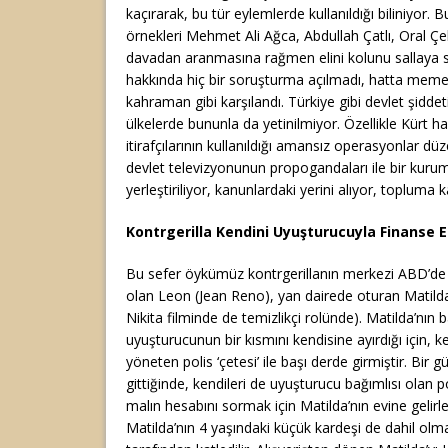
kaçırarak, bu tür eylemlerde kullanıldığı biliniyor. 
örnekleri Mehmet Ali Ağca, Abdullah Çatlı, Oral Çe
davadan aranmasına rağmen elini kolunu sallaya 
hakkında hiç bir soruşturma açılmadı, hatta meme
kahraman gibi karşılandı. Türkiye gibi devlet şiddet
ülkelerde bununla da yetinilmiyor. Özellikle Kürt h
itirafçılarının kullanıldığı amansız operasyonlar düze
devlet televizyonunun propogandaları ile bir kuru
yerleştiriliyor, kanunlardaki yerini alıyor, topluma ka
Kontrgerilla Kendini Uyuşturucuyla Finanse E
Bu sefer öykümüz kontrgerillanın merkezi ABD’de geç
olan Leon (Jean Reno), yan dairede oturan Matilda’
Nikita filminde de temizlikçi rolünde). Matilda’nın 
uyuşturucunun bir kısmını kendisine ayırdığı için, k
yöneten polis ‘çetesi’ ile başı derde girmiştir. Bir g
gittiğinde, kendileri de uyuşturucu bağımlısı olan po
malın hesabını sormak için Matilda’nın evine gelirl
Matilda’nın 4 yaşındaki küçük kardeşi de dahil olma