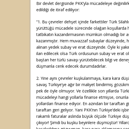
Bir devlet dergisinde PKK’yla mücadeleye değinilirk
edildiği de itiraf ediliyor:
“1. Bu çevreler dehşet içinde farkettiler Türk Silahl
yürüttüğü mücadele sürecinde olağan koşullarda hi
tatbikatın kazandırmasının mümkün olmadığı bir as
kazanmıştır. Hem muvazzaf subaylar düzeyinde, he
alınan yedek subay ve erat düzeyinde. Öyle ki yakın
ilan edilecek olsa Türk ordusunun subay ve erat o
baştan her türlü savaşı yürütebilecek bilgi ve den
düşmanla cenk edecek durumdadırlar.
2. Yine aynı çevreler kuşkulanmaya, kara kara düş
savaş Türkiye’ye ağır bir maliyet bindirmiş gözü
pek de öyle olmuyor. Ve özellikle son yıllarda Tür
mücadeleyi hangi yollarla finanse etmişse, onunl
yollardan finanse ediyor. En azından bir taraftan g
taraftan geri geliyor. Yani PKK’nın Türkiye’deki işbir
rakamlı faturalar aslında büyük ölçüde Türkiye dü
çıkıyor! Şimdi bu kuşku beyinlere düşmüştür! Yılla
kaçakçılığına gözyuman, kara para aklamasına ses