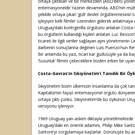
ortaya çıktıkları ve bir merkezden (ABD’den) yönetil
enternasyoneldir.Yazının devamında, ABD’nin mütte
şekilde ortaya çıkan ‘gizli’ devlet örgütlenmesinin ta
işleyişini belli filmler üzerinden giderek anlatmaya 
Uruguay’daki kontrgerilla örgütünü anlatan Costa-G
bu örgütlerin kullandığı kişileri anlatan Luc Besson
ticareti ile ilgili veriler sağlayan aynı yönetmenin 
darbenin sonuçlarına değinen Luis Puenzo’nun Resm
Bir anlamda bu yazı, ticari kar güdüsüyle ya da ba
‘Susurluk’ filmini çekeceklere bizden erken bir uyarı 
Costa-Gavras’ın Sıkıyönetim’i Tanıdık Bir Öy
Sıkıyönetim bizim ülkemizin insanlarına da çok tanı
Kapitalizmin faşişt-enternasyonel örgütü dünyanın
ortaya çıktı çünkü. Sıkıyönetim’de bu öykünün Uru
versiyonu işleniyor.
1969 Uruguay yarı-askeri diktayla yönetilmektedir. 
Uruguay’daki en önemli adamını, Philip Mike Santore’
Santore’yi sorgulamaya başlarlar. Görünüşte bu a