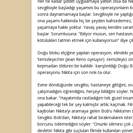
Her ne kadar şiddet uygulamaya yatkın olsa da Nik
sevgilisiyle başladığı yaşamını bu operasyonların b
sonra daynamamaya başlar. Sevgilisiyle ne yaptığ
ona yaşamı hakkında hiç bir şeyden bahsedemez, in
yaşamaya hakkı yoktur. Yavaş yavaş kendini sara
başlar. Sorumlusuna: “Biliyor musun, sen hastasın,
kötülükleri tatmin etmek için kullanıyorsun” diye çık
Doğu bloku elçiğine yapılan operasyon, elindeki yet
‘temizleyici’nin (Jean Reno oynuyor) -temizleyici 
kırpmadan öldüren bir katildir- karıştırıldığı Doğu B
operasyonu Nikita için son nok-ta olur.
Evine döndüğünde sevgilisi, hastaneye gittiğini, ora
çalışmadığını öğrendiğini, herşeyi bildiğini söyler. 
ona bakar: “Hayatımda rastladığım tek güzel insan 
yapabileceği tek bir şey kalmıştır artık; kaçmak. 
kaybolan Nikita’yı aramaya gelen Bob’u Nikita’nın se
Sevgilisi Bob’dan, Nikita’yı rahat bırakmalarını iste
borcunu ödemediğini söyler: “Onunki silimesi çok 
devletin Nikita gibi suçluları filmde kullanılan yö