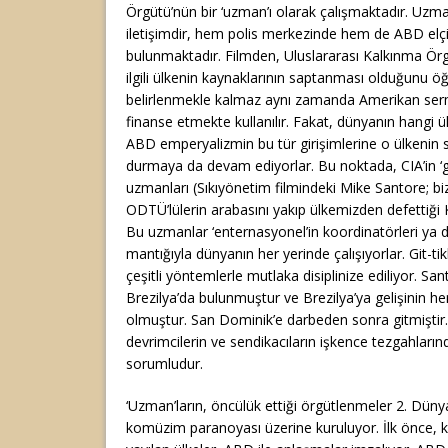
Örgütü’nün bir ‘uzman’ı olarak çalışmaktadır. Uzma
iletişimdir, hem polis merkezinde hem de ABD elçi
bulunmaktadır. Filmden, Uluslararası Kalkınma Ör
ilgili ülkenin kaynaklarının saptanması olduğunu öğ
belirlenmekle kalmaz aynı zamanda Amerikan serm
finanse etmekte kullanılır. Fakat, dünyanın hangi ü
ABD emperyalizmin bu tür girişimlerine o ülkenin s
durmaya da devam ediyorlar. Bu noktada, CIA’in ‘gi
uzmanları (Sıkıyönetim filmindeki Mike Santore; bi
ODTÜ’lülerin arabasını yakıp ülkemizden defettiği
Bu uzmanlar ‘enternasyonel’in koordinatörleri ya da
mantığıyla dünyanın her yerinde çalışıyorlar. Git-ti
çeşitli yöntemlerle mutlaka disiplinize ediliyor. S
Brezilya’da bulunmuştur ve Brezilya’ya gelişinin 
olmuştur. San Dominik’e darbeden sonra gitmiştir.
devrimcilerin ve sendikacıların işkence tezgahları
sorumludur.
‘Uzman’ların, öncülük ettiği örgütlenmeler 2. Dün
komüzim paranoyası üzerine kuruluyor. İlk önce,