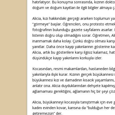
hatırlatıyor. Bu konuşma sonrasında, kızının dokt
doğum ve doğum kayıtları ile ilgili bilgiler almaya ça
Alicia, kızı hakkındaki gerçeği ararken toplumun yaş
“görmeye” başlar. Öğrencileri, onu protesto etmek 
fotoğrafının bulunduğu gazete sayfalarını asarlar
listenin doğru olup olmadığını sorar. Öğretmen, Al
inanmamak daha kolay. Çünkü doğru olması karışık 
yanıtlar. Daha önce kayıp yakınlarının gösterine 
Alicia, artık bu gösterilere karşı ilgisiz kalamaz, hatt
düşündükçe kayıp yakınlarını korkuyla izler.
Kocasından, resmi makamlardan, hastaneden bilgi
yakınlarıyla ilişki kurar. Kızının gerçek büyükannesi i
büyükannesi kızı ve damadının kısacık yaşamlarını, n
anlatır ona. Alicia duyduklarından dehşete kapılmı
ağlamaması gerektiğini, ağlamanın hiç bir şeyi çö
Alicia, büyükanneyi kocasıyla tanıştırmak için eve g
kadını evinden kovar, karısına da “bulduğun her de
getiremezsin” der.