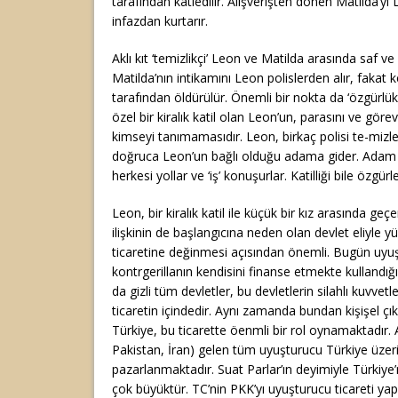
tarafından katledilir. Alışverişten dönen Matilda’yı
infazdan kurtarır.
Aklı kıt ‘temizlikçi’ Leon ve Matilda arasında saf ve i
Matilda’nın intikamını Leon polislerden alır, fakat 
tarafından öldürülür. Önemli bir nokta da ‘özgürlük
özel bir kiralık katil olan Leon’un, parasını ve görev
kimseyi tanımamasıdır. Leon, birkaç polisi te-mizle
doğruca Leon’un bağlı olduğu adama gider. Adam 
herkesi yollar ve ‘iş’ konuşurlar. Katilliği bile özgü
Leon, bir kiralık katil ile küçük bir kız arasında geç
ilişkinin de başlangıcına neden olan devlet eliyle 
ticaretine değinmesi açısından önemli. Bugün uyuş
kontrgerillanın kendisini finanse etmekte kullandığı
da gizli tüm devletler, bu devletlerin silahlı kuvvetle
ticaretin içindedir. Aynı zamanda bundan kişişel çı
Türkiye, bu ticarette öenmli bir rol oynamaktadır. A
Pakistan, İran) gelen tüm uyuşturucu Türkiye üze
pazarlanmaktadır. Suat Parlar’ın deyimiyle Türkiye
çok büyüktür. TC’nin PKK’yı uyuşturucu ticareti yapm