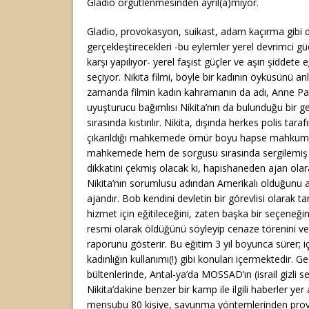
Gladio örgütlenmesinden ayrıl(a)mıyor.
Gladio, provokasyon, suikast, adam kaçırma gibi d
gerçekleştirecekleri -bu eylemler yerel devrimci 
karşı yapılıyor- yerel faşist güçler ve aşırı şiddete 
seçiyor. Nikita filmi, böyle bir kadının öyküsünü anl
zamanda filmin kadın kahramanın da adı, Anne Par
uyuşturucu bağımlısı Nikita’nın da bulunduğu bir ge
sırasında kıstırılır. Nikita, dışında herkes polis tara
çıkarıldığı mahkemede ömür boyu hapse mahkum e
mahkemede hem de sorgusu sırasında sergilemiş o
dikkatini çekmiş olacak ki, hapishaneden ajan olarak 
Nikita’nın sorumlusu adından Amerikalı olduğunu a
ajandır. Bob kendini devletin bir görevlisi olarak tan
hizmet için eğitileceğini, zaten başka bir seçeneği
resmi olarak öldüğünü söyleyip cenaze törenini v
raporunu gösterir. Bu eğitim 3 yıl boyunca sürer; içe
kadınlığın kullanımı(!) gibi konuları içermektedir. 
bültenlerinde, Antal-ya’da MOSSAD’ın (israil gizli ser
Nikita’dakine benzer bir kamp ile ilgili haberler ye
mensubu 80 kişiye, savunma yöntemlerinden pro