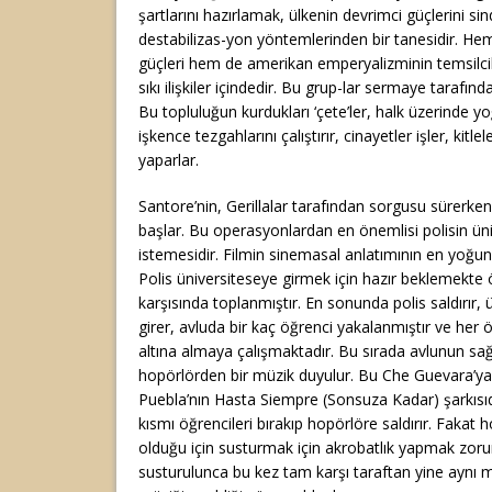
şartlarını hazırlamak, ülkenin devrimci güçlerini sin
destabilizas-yon yöntemlerinden bir tanesidir. Hem
güçleri hem de amerikan emperyalizminin temsilcile
sıkı ilişkiler içindedir. Bu grup-lar sermaye tarafınd
Bu topluluğun kurdukları ‘çete’ler, halk üzerinde yo
işkence tezgahlarını çalıştırır, cinayetler işler, kitle
yaparlar.
Santore’nin, Gerillalar tarafından sorgusu sürerke
başlar. Bu operasyonlardan en önemlisi polisin ün
istemesidir. Filmin sinemasal anlatımının en yoğu
Polis üniversiteseye girmek için hazır beklemekte ö
karşısında toplanmıştır. En sonunda polis saldırır, 
girer, avluda bir kaç öğrenci yakalanmıştır ve her ö
altına almaya çalışmaktadır. Bu sırada avlunun sağ 
hopörlörden bir müzik duyulur. Bu Che Guevara’y
Puebla’nın Hasta Siempre (Sonsuza Kadar) şarkısıdı
kısmı öğrencileri bırakıp hopörlöre saldırır. Fakat 
olduğu için susturmak için akrobatlık yapmak zorun
susturulunca bu kez tam karşı taraftan yine aynı m