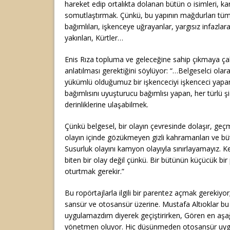
hareket edip ortalıkta dolanan bütün o isimleri, karm
somutlaştırmak. Çünkü, bu yapının mağdurları tü
bağımlıları, işkenceye uğrayanlar, yargısız infazlar
yakınları, Kürtler…
Enis Rıza topluma ve geleceğine sahip çıkmaya ç
anlatılması gerektiğini söylüyor: “…Belgeselci ola
yükümlü olduğumuz bir işkenceciyi işkenceci yapan
bağımlısını uyuşturucu bağımlısı yapan, her türlü şi
derinliklerine ulaşabilmek.
Çünkü belgesel, bir olayın çevresinde dolaşır, geçm
olayın içinde gözükmeyen gizli kahramanları ve bütün
Susurluk olayını kamyon olayıyla sınırlayamayız. K
biten bir olay değil çünkü. Bir bütünün küçücük bir
oturtmak gerekir.”
Bu ropörtajlarla ilgili bir parentez açmak gerekiyor
sansür ve otosansür üzerine. Mustafa Altıoklar b
uygulamazdım diyerek geçiştirirken, Gören en aşağı
yönetmen oluyor. Hiç düşünmeden otosansür uygu