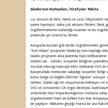
Gladio’nun Kurbanları, İtirafçılar: Nikita
Luc Besson iki filmi, Nikita ve Leon Sıkıyönetim ve
yanını taşımıyor, daha çok aksiyon filmleri; fakat gi
örgütlenmelerinin kullandığı insanları ve bu örgütler
anlatmak için önemli bu filmler.
Avrupa’da kurulan gizli devlet örgütlenmeleri genelli
“Kurt Adam” projesinin Gladio’ya esin kaynağı oldu
Gladio projesinin arka planında Nazi istihbaratının
Gehlen var… Gehlen, Sovyetler Birliği’nin yokedil
öncülük edeceği inancıyla ABD istihbaratı OSS ile
Bavyera’daki merkezde sakladığı Sovyetler Birliği 
bütün belge ve bilgileri ABD’nin “ilgisine” sunuyor
Gehlen, Gladio ağı-nın oluşumunda belirleyici rol o
OSS ve sonrasında CIA örgüt ideolojisi, kadrolaşma
anlamında Nazi İmparatorluğu’nun mirasına sahip çı
örgütlenmeleri Nato ile birlikte tüm Batı Avrupa’y
de yayılıyor. Nikita’nın geçtiği Fransa bir ara Nat