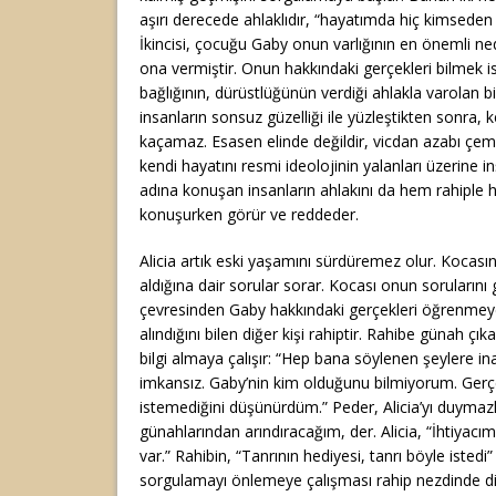
aşırı derecede ahlaklıdır, “hayatımda hiç kimseden
İkincisi, çocuğu Gaby onun varlığının en önemli ned
ona vermiştir. Onun hakkındaki gerçekleri bilmek ist
bağlığının, dürüstlüğünün verdiği ahlakla varolan bir
insanların sonsuz güzelliği ile yüzleştikten sonra,
kaçamaz. Esasen elinde değildir, vicdan azabı çem
kendi hayatını resmi ideolojinin yalanları üzerine i
adına konuşan insanların ahlakını da hem rahiple 
konuşurken görür ve reddeder.
Alicia artık eski yaşamını sürdüremez olur. Kocasına
aldığına dair sorular sorar. Kocası onun sorularını 
çevresinden Gaby hakkındaki gerçekleri öğrenmeye 
alındığını bilen diğer kişi rahiptir. Rahibe günah ç
bilgi almaya çalışır: “Hep bana söylenen şeylere 
imkansız. Gaby’nin kim olduğunu bilmiyorum. Ger
istemediğini düşünürdüm.” Peder, Alicia’yı duymazlı
günahlarından arındıracağım, der. Alicia, “İhtiyacı
var.” Rahibin, “Tanrının hediyesi, tanrı böyle istedi
sorgulamayı önlemeye çalışması rahip nezdinde din