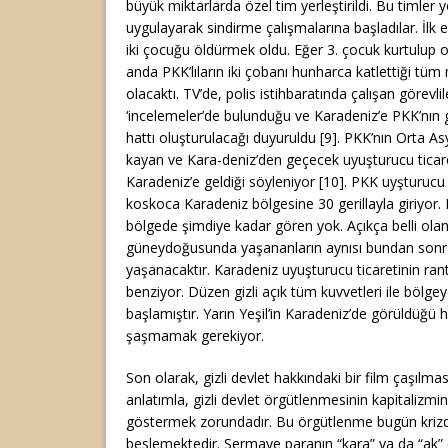
büyük miktarlarda özel tim yerleştirildi. Bu timler 
uygulayarak sindirme çalışmalarına başladılar. İlk 
iki çocuğu öldürmek oldu. Eğer 3. çocuk kurtulup o
anda PKK’lıların iki çobanı hunharca katlettiği t
olacaktı. TV’de, polis istihbaratında çalışan görevli
‘incelemeler’de bulunduğu ve Karadeniz’e PKK’nın 
hattı oluşturulacağı duyuruldu [9]. PKK’nın Orta A
kayan ve Kara-deniz’den geçecek uyuşturucu ticar
Karadeniz’e geldiği söyleniyor [10]. PKK uyşturucu t
koskoca Karadeniz bölgesine 30 gerillayla giriyor. 
bölgede şimdiye kadar gören yok. Açıkça belli olan 
güneydoğusunda yaşananların aynısı bundan son
yaşanacaktır. Karadeniz uyuşturucu ticaretinin ra
benziyor. Düzen gizli açık tüm kuvvetleri ile bölg
başlamıştır. Yarın Yeşil’in Karadeniz’de görüldüğü 
şaşmamak gerekiyor.
Son olarak, gizli devlet hakkındaki bir film çaşılması
anlatımla, gizli devlet örgütlenmesinin kapitalizmi
göstermek zorundadır. Bu örgütlenme bugün kriz
beslemektedir. Sermaye paranın “kara” ya da “ak