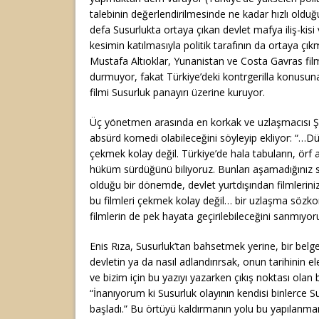
talebinin değerlendirilmesinde ne kadar hızlı oldu
defa Susurlukta ortaya çıkan devlet mafya iliş-kisi 
kesimin katılmasıyla politik tarafının da ortaya çık
Mustafa Altıoklar, Yunanistan ve Costa Gavras fil
durmuyor, fakat Türkiye’deki kontrgerilla konusun
filmi Susurluk panayırı üzerine kuruyor.
Üç yönetmen arasında en korkak ve uzlaşmacısı Şe
absürd komedi olabileceğini söyleyip ekliyor: “…
çekmek kolay değil. Türkiye’de hala tabuların, örf 
hüküm sürdüğünü biliyoruz. Bunları aşamadığınız 
olduğu bir dönemde, devlet yurtdışından filmleriniz
bu filmleri çekmek kolay değil… bir uzlaşma söz
filmlerin de pek hayata geçirilebileceğini sanmıyor
Enis Rıza, Susurluk’tan bahsetmek yerine, bir belgese
devletin ya da nasıl adlandırırsak, onun tarihinin el
ve bizim için bu yazıyı yazarken çıkış noktası olan 
“İnanıyorum ki Susurluk olayının kendisi binlerce S
başladı.” Bu örtüyü kaldırmanın yolu bu yapılanm