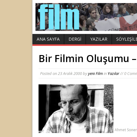
ANA SAYFA
DERGI
YAZILAR
SÖYLEŞIL
Bir Filmin Oluşumu –
Posted on
23 Aralık 2000
by
yeni Film
in
Yazılar
// 0 Com
Ahmet Soner