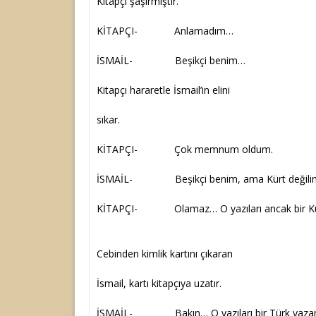
Kitapçı şaşırmıştır.
KİTAPÇI- Anlamadım…
İSMAİL- Beşikçi benim…
Kitapçı hararetle İsmail’in elini
sıkar.
KİTAPÇI- Çok memnum oldum.
İSMAİL- Beşikçi benim, ama Kürt değilim
KİTAPÇI- Olamaz… O yazıları ancak bir Kürt 
Beşikçi değil
Cebinden kimlik kartını çıkaran
İsmail, kartı kitapçıya uzatır.
İSMAİL- Bakın… O yazıları bir Türk yaza