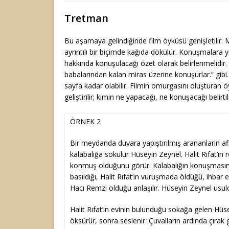
Tretman
Bu aşamaya gelindiğinde film öyküsü genişletilir. 
ayrıntılı bir biçimde kağıda dökülür. Konuşmalara y
hakkında konuşulacağı özet olarak belirlenmelidir.
babalarından kalan miras üzerine konuşurlar.” gib
sayfa kadar olabilir. Filmin omurgasını oluşturan
geliştirilir; kimin ne yapacağı, ne konuşacağı belirtili
ÖRNEK 2
Bir meydanda duvara yapıştırılmış arananların a
kalabalığa sokulur Hüseyin Zeynel. Halit Rıfat’ın r
konmuş olduğunu görür. Kalabalığın konuşması
basıldığı, Halit Rıfat’ın vuruşmada öldüğü, ihbar 
Hacı Remzi olduğu anlaşılır. Hüseyin Zeynel usul
Halit Rıfat’ın evinin bulunduğu sokağa gelen Hüse
öksürür, sonra seslenir. Çuvalların ardında çırak