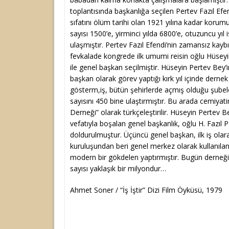
toplantısında başkanlığa seçilen Pertev Fazıl Efe
sıfatını ölüm tarihi olan 1921 yılına kadar korumuş
sayısı 1500’e, yirminci yılda 6800’e, otuzuncu yıl 
ulaşmıştır. Pertev Fazıl Efendi’nin zamansız kay
fevkalade kongrede ilk umumi reisin oğlu Hüseyin
ile genel başkan seçilmiştir. Hüseyin Pertev Bey
başkan olarak görev yaptığı kırk yıl içinde derne
gösterm,iş, bütün şehirlerde açmış olduğu şubele
sayısını 450 bine ulaştırmıştır. Bu arada cemiyat
Derneği” olarak türkçeleştirilir. Hüseyin Pertev B
vefatıyla boşalan genel başkanlık, oğlu H. Fazıl 
doldurulmuştur. Üçüncü genel başkan, ilk iş olar
kuruluşundan beri genel merkez olarak kullanılan 
modern bir gökdelen yaptırmıştır. Bugün derneği
sayısı yaklaşık bir milyondur…
Ahmet Soner / “İş İştir” Dizi Film Öyküsü, 1979