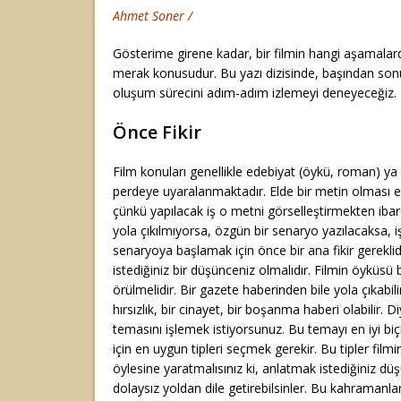
Ahmet Soner /
Gösterime girene kadar, bir filmin hangi aşamalarda
merak konusudur. Bu yazı dizisinde, başından sonu
oluşum sürecini adım-adım izlemeyi deneyeceğiz.
Önce Fikir
Film konuları genellikle edebiyat (öykü, roman) ya 
perdeye uyaralanmaktadır. Elde bir metin olması el
çünkü yapılacak iş o metni görselleştirmekten ibar
yola çıkılmıyorsa, özgün bir senaryo yazılacaksa, i
senaryoya başlamak için önce bir ana fikir gereklidi
istediğiniz bir düşünceniz olmalıdır. Filmin öyküsü 
örülmelidir. Bir gazete haberinden bile yola çıkabili
hırsızlık, bir cinayet, bir boşanma haberi olabilir. Di
temasını işlemek istiyorsunuz. Bu temayı en iyi biç
için en uygun tipleri seçmek gerekir. Bu tipler film
öylesine yaratmalısınız ki, anlatmak istediğiniz d
dolaysız yoldan dile getirebilsinler. Bu kahramanla