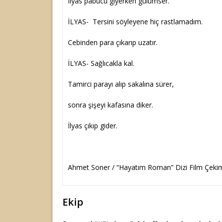
İlyas pabucu giyerken gülümser.
İLYAS- Tersini söyleyene hiç rastlamadım.
Cebinden para çıkarıp uzatır.
İLYAS- Sağlıcakla kal.
Tamirci parayı alıp sakalına sürer,
sonra şişeyi kafasına diker.
İlyas çıkıp gider.
Ahmet Soner / “Hayatım Roman” Dizi Film Çeki
Ekip