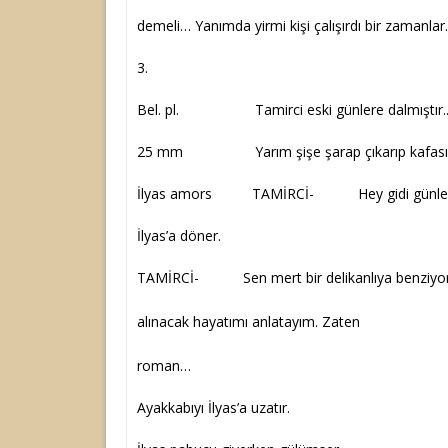
demeli… Yanımda yirmi kişi çalışırdı bir zamanlar.
3.
Bel. pl. Tamirci eski günlere dalmıştır.
25 mm Yarım şişe şarap çıkarıp kafasına
İlyas amors TAMİRCİ- Hey gidi günler
İlyas’a döner.
TAMİRCİ- Sen mert bir delikanlıya benziyors
da sana i
alınacak hayatımı anlatayım. Zaten
benim hay
roman…
Ayakkabıyı İlyas’a uzatır.