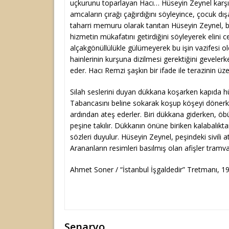
uçkurunu toparlayan Hacı… Hüseyin Zeynel karşı
amcaların çırağı çağırdığını söyleyince, çocuk dışar
taharri memuru olarak tanıtan Hüseyin Zeynel,
hizmetin mükafatını getirdiğini söyleyerek elini 
alçakgönüllülükle gülümeyerek bu işin vazifesi o
hainlerinin kurşuna dizilmesi gerektiğini gevele
eder. Hacı Remzi şaşkın bir ifade ile terazinin üzeri
Silah seslerini duyan dükkana koşarken kapıda h
Tabancasını beline sokarak koşup köşeyi dönerken,
ardından ateş ederler. Biri dükkana giderken, öb
peşine takılır. Dükkanın önüne biriken kalabalıkt
sözleri duyulur. Hüseyin Zeynel, peşindeki sivili a
Arananların resimleri basılmış olan afişler tram
Ahmet Soner / “İstanbul İşgaldedir” Tretmanı, 1
Senaryo