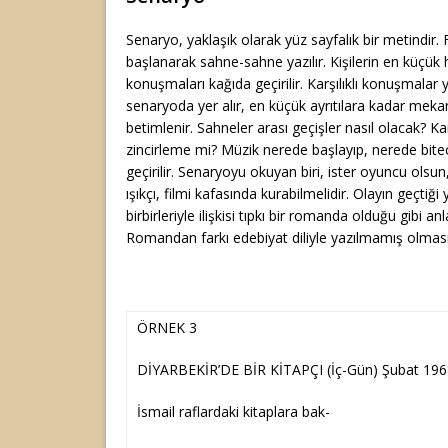
Senaryo, yaklaşık olarak yüz sayfalık bir metindir.
başlanarak sahne-sahne yazılır. Kişilerin en küçük h
konuşmaları kağıda geçirilir. Karşılıklı konuşmalar
senaryoda yer alır, en küçük ayrıtılara kadar meka
betimlenir. Sahneler arası geçişler nasıl olacak? 
zincirleme mi? Müzik nerede başlayıp, nerede bit
geçirilir. Senaryoyu okuyan biri, ister oyuncu olsu
ışıkçı, filmi kafasında kurabilmelidir. Olayın geçtiği
birbirleriyle ilişkisi tıpkı bir romanda olduğu gibi anla
Romandan farkı edebiyat diliyle yazılmamış olması
ÖRNEK 3
DİYARBEKİR’DE BİR KİTAPÇI (İç-Gün) Şubat 1968 
İsmail raflardaki kitaplara bak-