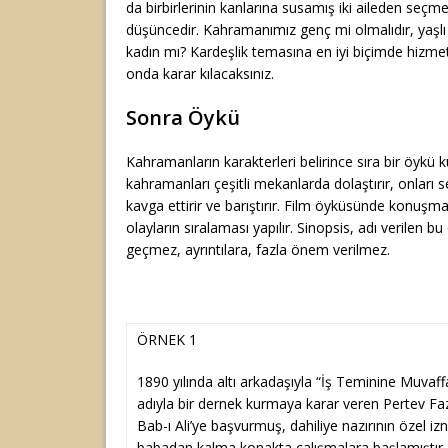
da birbirlerinin kanlarına susamış iki aileden seçme
düşüncedir. Kahramanımız genç mi olmalıdır, yaşlı 
kadın mı? Kardeşlik temasına en iyi biçimde hizme
onda karar kılacaksınız.
Sonra Öykü
Kahramanların karakterleri belirince sıra bir öykü 
kahramanları çeşitli mekanlarda dolaştırır, onları sev
kavga ettirir ve barıştırır. Film öyküsünde konuşma
olayların sıralaması yapılır. Sinopsis, adı verilen b
geçmez, ayrıntılara, fazla önem verilmez.
ÖRNEK 1
1890 yılında altı arkadaşıyla “İş Teminine Muvaf
adıyla bir dernek kurmaya karar veren Pertev Fazı
Bab-ı Ali’ye başvurmuş, dahiliye nazırının özel iz
babadan kalma konakta çalışmalara başlamıştır. 