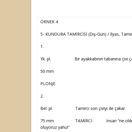
ÖRNEK 4
5- KUNDURA TAMİRCİSİ (Dış-Gün) / İlyas, Tamir
1.
Yk. pl. Bir ayakkabının tabanına çivi çak
50 mm
PLONJE
2.
Bel. pl. Tamirci son çiviyi de çakar.
75 mm TAMİRCİ- İnsan “ne oldum” 
oluyoruz yahu!”