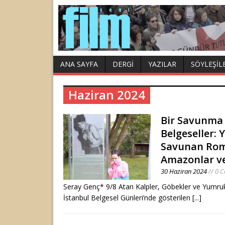
ANA SAYFA
DERGI
YAZILAR
SÖYLEŞIL
Haziran 2024
Bir Savunma 
Belgeseller:
Savunan Rom
Amazonlar ve
30 Haziran 2024
// 0 
Seray Genç* 9/8 Atan Kalpler, Göbekler ve Yumruk
İstanbul Belgesel Günleri’nde gösterilen
[...]