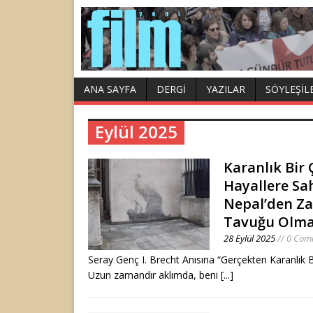
ANA SAYFA
DERGI
YAZILAR
SÖYLEŞIL
Eylül 2025
Karanlık Bir
Hayallere Sa
Nepal’den Za
Tavuğu Olma
28 Eylül 2025
// 0 Com
Seray Genç I. Brecht Anısına “Gerçekten Karanlık 
Uzun zamandır aklımda, beni
[...]