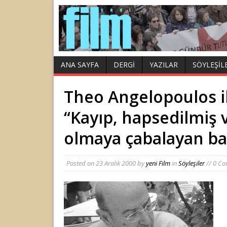
ANA SAYFA
DERGI
YAZILAR
SÖYLEŞIL
Theo Angelopoulos il
“Kayıp, hapsedilmiş 
olmaya çabalayan ba
Posted on
23 Aralık 2000
by
yeni Film
in
Söyleşiler
// 0 C