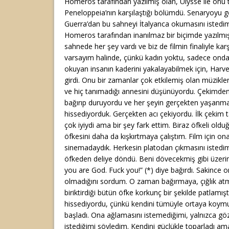
Homeros tarafından yazılmış olan, Ulysse ile onu
Peneloppeia’nın karşılaştığı bölümdü. Senaryoyu
Guerra’dan bu sahneyi İtalyanca okumasını istedim.
Homeros tarafından inanılmaz bir biçimde yazılmı
sahnede her şey vardı ve biz de filmin finaliyle kar
varsayım halinde, çünkü kadın yoktu, sadece ondan 
okuyan insanın kaderini yakalayabilmek için, Harve
girdi. Onu bir zamanlar çok etkilemiş olan müzikleri
ve hiç tanımadığı annesini düşünüyordu. Çekimden
bağırıp duruyordu ve her şeyin gerçekten yaşanm
hissediyorduk. Gerçekten acı çekiyordu. İlk çekim ta
çok iyiydi ama bir şey fark ettim. Biraz öfkeli ol
öfkesini daha da kışkırtmaya çalıştım. Film için on
sinemadaydık. Herkesin platodan çıkmasını istedim
öfkeden deliye döndü. Beni dövecekmiş gibi üzeri
you are God. Fuck you!” (*) diye bağırdı. Sakince 
olmadığını sordum. O zaman bağırmaya, çığlık atm
biriktirdiği bütün öfke korkunç bir şekilde patlamış
hissediyordu, çünkü kendini tümüyle ortaya koym
başladı. Ona ağlamasını istemediğimi, yalnızca gözl
istediğimi söyledim. Kendini güçlükle toparladı am