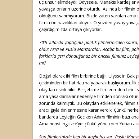
üç unsur elimdeydi: Odysseia, Manakis kardeşler ve
yavaşça onların üzerine oturdu. Aslında bir filmin
olduğunu sanmıyorum. Bizde zaten varolan ama uya
filmin ön hazırlıkları oluyor. O yüzden yavaş yavaş,
çağırdığımızda ortaya çıkıyorlar.
70’li yıllarda yaptığınız politik filmlerinizden sonra,
oldu: Arıcı ve Puslu Manzaralar. Acaba bu film, pol
farklarla geri döndüğünüz bir önceki filminiz Leyle
mı?
Doğal olarak iki film birbirine bağlı. Ulysse’in Bakışı
çekiminden bir hatırlatma yaparak başlıyorum. İlk 
olaydan esinlenildi. Bir şehirde filmlerimden birin
ama yasaklamalar nedeniyle filmden sonraki otu
zorunda kalmıştık. Bu olaydan etkilenerek, filmin s
aracılığıyla dinlenmesine karar verdik. Çünkü herk
bantlarda Leyleğin Geciken Adımı filminin bazı anah
Ama hepsi İngilizce’ydi çünkü yönetmen Yunan asıllı
Son filmlerinizde hep bir kayboluş var. Puslu Manz