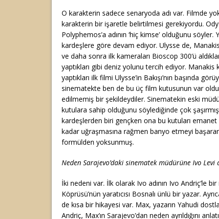
O karakterin sadece senaryoda adı var. Filmde yok. 
karakterin bir işaretle belirtilmesi gerekiyordu. Od
Polyphemos’a adının ‘hiç kimse’ olduğunu söyler.
kardeşlere göre devam ediyor. Ulysse de, Manakis
ve daha sonra ilk kameraları Bioscop 300’ü aldıklar
yaptıkları gibi deniz yolunu tercih ediyor. Manakis
yaptıkları ilk filmi Ulysse’in Bakışı’nın başında gör
sinematekte ben de bu üç film kutusunun var old
edilmemiş bir şekildeydiler. Sinematekin eski müd
kutulara sahip olduğunu söylediğinde çok şaşırmı
kardeşlerden biri gençken ona bu kutuları emanet 
kadar uğraşmasına rağmen banyo etmeyi başara
formülden yoksunmuş.
Neden Sarajevo’daki sinematek müdürüne Ivo Levi a
İki nedeni var. İlk olarak Ivo adının Ivo Andriç’le bir 
Köprüsü’nün yaratıcısı Bosnalı ünlü bir yazar. Ayrı
de kısa bir hikayesi var. Max, yazarın Yahudi dostl
Andriç, Max’ın Sarajevo’dan neden ayrıldığını anlat