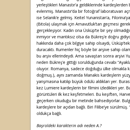
yerleştikleri Manastır’a geldiklerinde kardeşlerde
evlenmiş. Manastır’da bir fotoğraf laboratuvarı açm
ise Selanik’e gelmiş. Keitel Yunanistan’a, Filorina’
(Bitola) ulaşmak için Arnavutluk’tan geçmesi gerek
gerçekleşiyor. Kadın ona Üsküp’te bir şey olmadığı
inmiyor ve mantıksız olsa da Bükreş’e doğru gidiy
hakkında daha çok bilgiye sahip olsaydı, Üsküp’tek
duracaktı. Rumenler hiç böyle bir arşive sahip olam
bu arşiv ellerindeydi. Ama savaştan sonra arşivi Y
neden Bükreş’e gittiği sorulduğunda cevabı “Ayakl
oluyor. Romanya, sadece doğduğu ülke olmakla k
doğmuş.), aynı zamanda Manakis kardeşlerin yüzyı
yarışmasına katılıp büyük ödülü aldıkları yer. Bura
kez Lumiere kardeşlerin bir filmini izledikleri yer.
görüntüleri ilk kez keşfetmeleri. Bu keşiften, Harve
geçerken okuduğu bir metinde bahsediyorlar. Bul
kardeşlere bir açıdan bağlı. Biri Filibe’ye sürülmüş. 
oldukça bağlı.
Başroldeki karakterin adı neden A.?