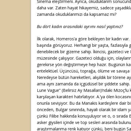
Sinema eleştirmeni. Ayrıca, okuduklarım sonucund
daha var. Zaten hayat hikayemiz, sadece yaşadıklar
zamanda okuduklarımızı da kapsamaz mı?
Bu dört kadın arasındaki ayrımı nasıl yaptınız?
İlk olarak, Homeros’a göre bekleyen bir kadın var.
başında görüyoruz. Herhangi bir yaşta, fazlasıyla g
denebilecek bir gizeme sahip. İkincisi, gazeteci ve
müzesinde çalışıyor. Gazeteci olduğu için, olayla
gerekirse yön değiştirmeye hep hazır. Bugünün kadı
entelektüel. Üçüncüsü, toprağa, ölüme ve savaşa b
Neredeyse bütün hareketleri, alışıldık bir törene a
ama aynı zamanda da içgüdüsel bir şiddete sahip.
Lune Vague” (Belirsiz Ay Masalları)’ndaki Mizoç’lu 
karşılaşan karakteri hatırlatıyor. A.’ya ölen kocasının
onunla sevişiyor. Bu da Manakis kardeşlere dair bi
önceden, Bulgar sınırında, hayali olarak bir idam y
çünkü Filibe hakkında konuşuluyor ve o, o sırada B
asker giysileri içinde ve top sesleri arasında bulu
araştırmalarıma renk katıyor çünkü, beni bugün S