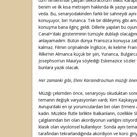
tüm filmlerimde çalışan dekoratörüm Mikis Karapip
benim ve ilk kısa metrajım hakkında ilk yazıyı yaz
veda. Bu, senaryodakinden farklı bir sahneydi aynı 
konuşuyor, biri Yunanca. Tek bir dildeymiş gibi ama 
konuşma bana ilginç geldi. Dillerle yapılan bu oyun
Canal+’daki gösteriminin tümüyle dublajlı olacağı
anlayamadım. Bütün dünya Fransızca konuşsa zate
kalmaz. Filmin orijinalinde İngilizce, iki kelime Fran
Rilke’nin Almanca küçük bir şiiri, Yunanca, Bulgarca
Josephson’un Maia’ya söylediği Eskenazice sözler
bunlara yazık olacak.
Her zamanki gibi, Eleni Karaindrou’nun müziği önem
Müziği çekimden önce, senaryoyu okuduktan sonra
temanın değişik varyasyonları vardı; Kim Kaşkaşya
Avrupa’daki en iyi yorumculardan biri olan Ermeni as
kadın. Müzikte flütle birlikte Balkanların, özellikle 
çalgılarından biri olan akordiyonun varlığını istiy
klasik olan viyolonsel kullanılıyor. Sonda aynı tem
tarafından tekrarlandığında akordiyon ve koro giriy