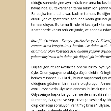
olduğu sahnede yine aynı müzik var ama bu kez b
havasında. Bu tekrarlanan tema bizim için şehrin 
Bir başka tema daha var; kadının teması. Bu diğer
duyuluyor ve gösterimin sonunda kadın göründüğ
teması oluyor. Bu tema filmde iki kez ayrılık teması
Köstence’de kadını terk ettiğinde, ve sondaki infa
Bazı filmlerinizde – Kumpanya, Avcılar ya da Kitara’
zaman sırası karıştırılmış, bazıları ise daha sıral
atlamalar olan Köstence’deki ailenin yaşamı dışınd
yabancılaştırma için daha çok düşsel görüntülerden
Düşsel görüntüler Avcılar’da önemli bir rol oynuyo
öyle. Onun yapayalnız olduğu düşünülebilir. O İngi
herkes Yunanca. Bu iki dil, bunun yaşanmadığını v
olduğunu gösteren bir mesafe oluşturuyor. Annesiy
aynı Odysseia’da Ulysse’in annesini bulmak için Ceh
Odysseia’ya başka bir gönderme de sınırdaki sahne
Rumence, Bulgarca ve Sırp-Hırvatça sesler duyu
olup olmadığı soruluyor. Yanıt “hiç kimse”. Ulyss
arasındaki sahnede olduğu gibi.