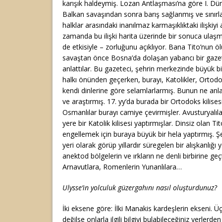
karışık haldeymiş. Lozan Antlaşması’na göre I. Dün
Balkan savaşından sonra barış sağlanmış ve sınırla
halklar arasındaki inanılmaz karmaşıklıktaki ilişkiy
zamanda bu ilişki harita üzerinde bir sonuca ulaşma
de etkisiyle – zorluğunu açıklıyor. Bana Tito’nun
savaştan önce Bosna’da dolaşan yabancı bir gaze
anlattılar. Bu gazeteci, şehrin merkezinde büyük bi
halkı önünden geçerken, burayı, Katolikler, Ortod
kendi dinlerine göre selamlarlarmış. Bunun ne anl
ve araştırmış. 17. yy’da burada bir Ortodoks kilise
Osmanlılar burayı camiye çevirmişler. Avusturyalılar
yere bir Katolik kilisesi yaptırmışlar. Dinsiz olan T
engellemek için buraya büyük bir hela yaptırmış. Şeh
yeri olarak görüp yıllardır süregelen bir alışkanlığı 
anektod bölgelerin ve ırkların ne denli birbirine geçt
Arnavutlara, Romenlerin Yunanlılara…
Ulysse’in yolculuk güzergahını nasıl oluşturdunuz?
İki eksene göre: İlki Manakis kardeşlerin ekseni. Ü
değilse onlarla ilgili bilgiyi bulabileceğiniz yerlerd