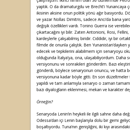
çalışmıştım. İkinci filmim olan 36 Günleri’nde Petros
yaptık. O da dramaturgdu ve Brecht’i Yunancaya ç
ikisinin aksine onun politik yönü ağır basıyordu. 
ve yazar Nollas Dimitris, sadece Arıcı’da bana yar
değişik özellikleri vardı. Tonino Guerra ise verebil
çıkartacağını iyi bilir. Zaten Antonioni, Rosi, Fellin
kardeşlerle çalışabilmiş biridir. Ciddidir, iyi bir orta
filmde de onunla çalıştık. Ben Yunanistan’dayken y
edecek ve tepkilerini alabilmem için senaryoyu oku
olduğunda İtalya’ya, ona, ulaşabiliyordum. Daha s
versiyonunu ve sonrakileri gönderdim. Bazı eleştiri
gönderdi, böylece senaryonun onuncu, ve hatta be
versiyonuna kadar böyle gitti. En son düzeltmeler 
yapıldı ve tam anlamıyla senaryo o zaman tamamlan
bazı diyalogların eklenmesi, mekan ve karakter deği
Örneğin?
Senaryoda Lenin’in heykeli ile ilgili sahne daha de
Odessa’dan içi Lenin başlarıyla dolu bir gemi geliy
boşaltıyordu. Tuna’nın genişliğini, iki kıyı arasın