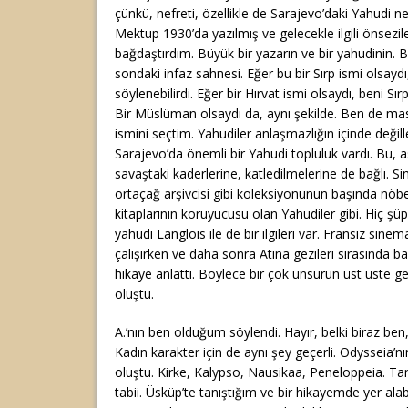
çünkü, nefreti, özellikle de Sarajevo’daki Yahudi ne
Mektup 1930’da yazılmış ve gelecekle ilgili önseziler
bağdaştırdım. Büyük bir yazarın ve bir yahudinin. 
sondaki infaz sahnesi. Eğer bu bir Sırp ismi olsayd
söylenebilirdi. Eğer bir Hırvat ismi olsaydı, beni Sır
Bir Müslüman olsaydı da, aynı şekilde. Ben de mas
ismini seçtim. Yahudiler anlaşmazlığın içinde değill
Sarajevo’da önemli bir Yahudi topluluk vardı. Bu, asl
savaştaki kaderlerine, katledilmelerine de bağlı. 
ortaçağ arşivcisi gibi koleksiyonunun başında nöbe
kitaplarının koruyucusu olan Yahudiler gibi. Hiç şüp
yahudi Langlois ile de bir ilgileri var. Fransız sine
çalışırken ve daha sonra Atina gezileri sırasında ban
hikaye anlattı. Böylece bir çok unsurun üst üste g
oluştu.
A.’nın ben olduğum söylendi. Hayır, belki biraz ben,
Kadın karakter için de aynı şey geçerli. Odysseia’n
oluştu. Kirke, Kalypso, Nausikaa, Peneloppeia. Tan
tabii. Üsküp’te tanıştığım ve bir hikayemde yer alab