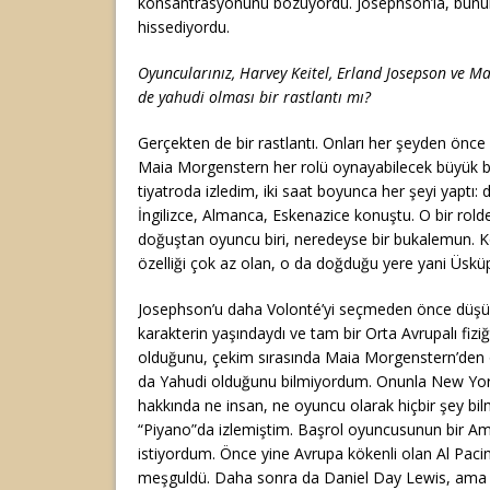
konsantrasyonunu bozuyordu. Josephson’la, bunun
hissediyordu.
Oyuncularınız, Harvey Keitel, Erland Josepson ve M
de yahudi olması bir rastlantı mı?
Gerçekten de bir rastlantı. Onları her şeyden önce 
Maia Morgenstern her rolü oynayabilecek büyük b
tiyatroda izledim, iki saat boyunca her şeyi yaptı: d
İngilizce, Almanca, Eskenazice konuştu. O bir rold
doğuştan oyuncu biri, neredeyse bir bukalemun. Ko
özelliği çok az olan, o da doğduğu yere yani Üsküp’e
Josephson’u daha Volonté’yi seçmeden önce dü
karakterin yaşındaydı ve tam bir Orta Avrupalı fizi
olduğunu, çekim sırasında Maia Morgenstern’den ö
da Yahudi olduğunu bilmiyordum. Onunla New York
hakkında ne insan, ne oyuncu olarak hiçbir şey bi
“Piyano”da izlemiştim. Başrol oyuncusunun bir Ame
istiyordum. Önce yine Avrupa kökenli olan Al Pac
meşguldü. Daha sonra da Daniel Day Lewis, ama o