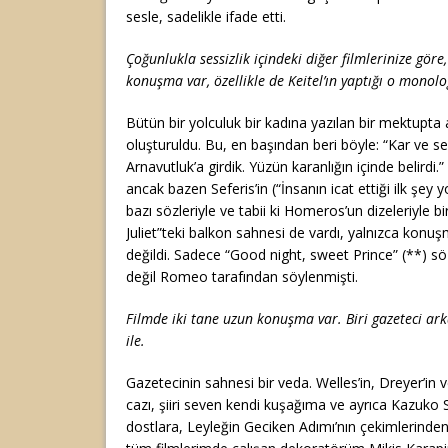
sesle, sadelikle ifade etti.
Çoğunlukla sessizlik içindeki diğer filmlerinize göre,
konuşma var, özellikle de Keitel’ın yaptığı o monolo
Bütün bir yolculuk bir kadına yazılan bir mektupta 
oluşturuldu. Bu, en başından beri böyle: “Kar ve ses
Arnavutluk’a girdik. Yüzün karanlığın içinde belirdi
ancak bazen Seferis’in (“İnsanın icat ettiği ilk şey y
bazı sözleriyle ve tabii ki Homeros’un dizeleriyle b
Juliet”teki balkon sahnesi de vardı, yalnızca konu
değildi. Sadece “Good night, sweet Prince” (**) sö
değil Romeo tarafından söylenmişti.
Filmde iki tane uzun konuşma var. Biri gazeteci arka
ile.
Gazetecinin sahnesi bir veda. Welles’in, Dreyer’in
cazı, şiiri seven kendi kuşağıma ve ayrıca Kazuko S
dostlara, Leyleğin Geciken Adımı’nın çekimlerind