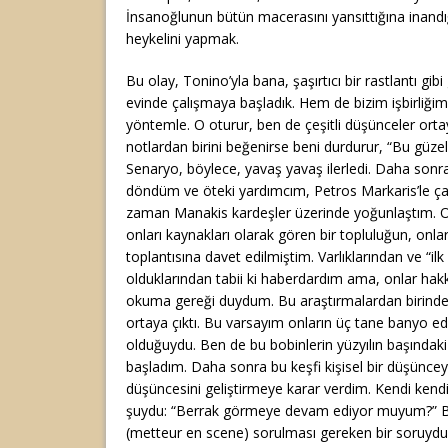
İnsanoğlunun bütün macerasını yansıttığına inandığ
heykelini yapmak.
Bu olay, Tonino’yla bana, şaşırtıcı bir rastlantı gibi
evinde çalışmaya başladık. Hem de bizim işbirliğimiz
yöntemle. O oturur, ben de çeşitli düşünceler ort
notlardan birini beğenirse beni durdurur, “Bu güzel
Senaryo, böylece, yavaş yavaş ilerledi. Daha sonra
döndüm ve öteki yardımcım, Petros Markaris’le ç
zaman Manakis kardeşler üzerinde yoğunlaştım. On
onları kaynakları olarak gören bir topluluğun, onla
toplantısına davet edilmiştim. Varlıklarından ve “il
olduklarından tabii ki haberdardım ama, onlar hakk
okuma gereği duydum. Bu araştırmalardan birinde on
ortaya çıktı. Bu varsayım onların üç tane banyo ed
olduğuydu. Ben de bu bobinlerin yüzyılın başındaki
başladım. Daha sonra bu keşfi kişisel bir düşünceyl
düşüncesini geliştirmeye karar verdim. Kendi ke
şuydu: “Berrak görmeye devam ediyor muyum?” 
(metteur en scene) sorulması gereken bir soruydu.