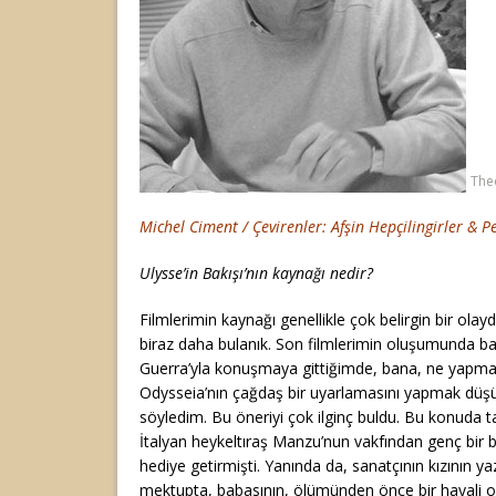
The
Michel Ciment / Çevirenler: Afşin Hepçilingirler & Pe
Ulysse’in Bakışı’nın kaynağı nedir?
Filmlerimin kaynağı genellikle çok belirgin bir ola
biraz daha bulanık. Son filmlerimin oluşumunda b
Guerra’yla konuşmaya gittiğimde, bana, ne yapmak
Odysseia’nın çağdaş bir uyarlamasını yapmak dü
söyledim. Bu öneriyi çok ilginç buldu. Bu konuda ta
İtalyan heykeltıraş Manzu’nun vakfından genç bir b
hediye getirmişti. Yanında da, sanatçının kızının ya
mektupta, babasının, ölümünden önce bir hayali 