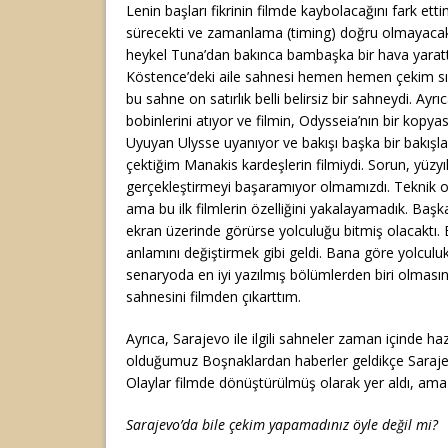
Lenin başları fikrinin filmde kaybolacağını fark e
sürecekti ve zamanlama (timing) doğru olmayacakt
heykel Tuna’dan bakınca bambaşka bir hava yarattı.
Köstence’deki aile sahnesi hemen hemen çekim sır
bu sahne on satırlık belli belirsiz bir sahneydi. Ayr
bobinlerini atıyor ve filmin, Odysseia’nın bir kopya
Uyuyan Ulysse uyanıyor ve bakışı başka bir bakışla
çektiğim Manakis kardeşlerin filmiydi. Sorun, yüzyılı
gerçekleştirmeyi başaramıyor olmamızdı. Teknik ol
ama bu ilk filmlerin özelliğini yakalayamadık. Başka
ekran üzerinde görürse yolculuğu bitmiş olacaktı.
anlamını değiştirmek gibi geldi. Bana göre yolculu
senaryoda en iyi yazılmış bölümlerden biri olması
sahnesini filmden çıkarttım.
Ayrıca, Sarajevo ile ilgili sahneler zaman içinde ha
olduğumuz Boşnaklardan haberler geldikçe Sarajevo
Olaylar filmde dönüştürülmüş olarak yer aldı, am
Sarajevo’da bile çekim yapamadınız öyle değil mi?