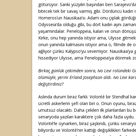
götürüyor. Sanki yüzyılın başından beri Sarajevo’d
bitecek tek bir savaş varmış gibi. Dördüncü kadın
Homeros’un Nausikaa’sı. Adam onu çıplak gördüğü 
Odysseia’da olduğu gibi, bu dört kadın aynı zama
yaşamındalar. Peneloppeia, kalan ve onun dönüşü
Kirke, onu hep yanında istiyor ama, Ulysse gitmekt
onun yanında kalmasını istiyor ama o, filmde de ol
ağlıyor çünkü Kalypso’yu sevemiyor. Nausikaa’ya g
hissediyor Ulysse, ama Peneloppeia’ya dönmek z
Birkaç günlük çekimden sonra, Ivo Levi rolündeki G
ölümüyle, yerini Erland Josephson aldı. Ivo Levi kar
değiştirdiniz?
Aslında durum biraz farklı. Volonté bir Stendhal kar
ücretli askerlerin şefi olan biri o. Onun oyunu, bira
umutsuz olacaktı. Daha çekilen ilk planlardan bu be
senaryoda yazılan karaktere çok daha fazla uydu. 
Volonté’le oynarken, biraz şaşkındı, çünkü senaryod
biliyordu ve Volonté’nin kattığı değişiklikleri farke