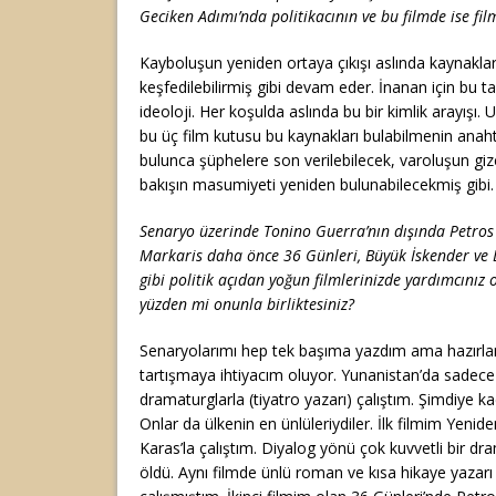
Geciken Adımı’nda politikacının ve bu filmde ise fi
Kayboluşun yeniden ortaya çıkışı aslında kaynaklar
keşfedilebilirmiş gibi devam eder. İnanan için bu tanr
ideoloji. Her koşulda aslında bu bir kimlik arayışı. 
bu üç film kutusu bu kaynakları bulabilmenin anahta
bulunca şüphelere son verilebilecek, varoluşun giz
bakışın masumiyeti yeniden bulunabilecekmiş gibi.
Senaryo üzerinde Tonino Guerra’nın dışında Petros M
Markaris daha önce 36 Günleri, Büyük İskender ve 
gibi politik açıdan yoğun filmlerinizde yardımcınız 
yüzden mi onunla birliktesiniz?
Senaryolarımı hep tek başıma yazdım ama hazırlan
tartışmaya ihtiyacım oluyor. Yunanistan’da sadece
dramaturglarla (tiyatro yazarı) çalıştım. Şimdiye kad
Onlar da ülkenin en ünlüleriydiler. İlk filmim Yenid
Karas’la çalıştım. Diyalog yönü çok kuvvetli bir d
öldü. Aynı filmde ünlü roman ve kısa hikaye yazarı