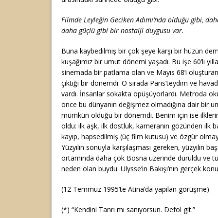
Filmde Leyleğin Geciken Adımı’nda olduğu gibi, dah
daha güçlü gibi bir nostalji duygusu var.
Buna kaybedilmiş bir çok şeye karşı bir hüzün dem
kuşağımız bir umut dönemi yaşadı. Bu işe 60’lı yıll
sinemada bir patlama olan ve Mayıs 68’i oluştura
çıktığı bir dönemdi. O sırada Paris’teydim ve hava
vardı. İnsanlar sokakta öpüşüyorlardı. Metroda ok
önce bu dünyanın değişmez olmadığına dair bir um
mümkün olduğu bir dönemdi. Benim için ise ilkleri
oldu: ilk aşk, ilk dostluk, kameranın gözünden ilk b
kayıp, hapsedilmiş (üç film kutusu) ve özgür olmay
Yüzyılın sonuyla karşılaşması gereken, yüzyılın baş
ortamında daha çok Bosna üzerinde duruldu ve tü
neden olan buydu. Ulysse’in Bakışı’nın gerçek ko
(12 Temmuz 1995’te Atina’da yapılan görüşme)
(*) “Kendini Tanrı mı sanıyorsun. Defol git.”