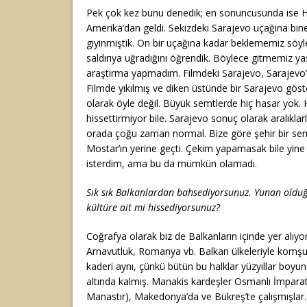
Pek çok kez bunu denedik; en sonuncusunda ise H
Amerika’dan geldi. Sekizdeki Sarajevo uçağına binec
giyinmiştik. On bir uçağına kadar beklememiz söyl
saldırıya uğradığını öğrendik. Böylece gitmemiz ya
araştırma yapmadım. Filmdeki Sarajevo, Sarajevo
Filmde yıkılmış ve diken üstünde bir Sarajevo göst
olarak öyle değil. Büyük semtlerde hiç hasar yok.
hissettirmiyor bile. Sarajevo sonuç olarak aralıklar
orada çoğu zaman normal. Bize göre şehir bir se
Mostar’ın yerine geçti. Çekim yapamasak bile yine
isterdim, ama bu da mümkün olamadı.
Sık sık Balkanlardan bahsediyorsunuz. Yunan olduğ
kültüre ait mi hissediyorsunuz?
Coğrafya olarak biz de Balkanların içinde yer alıyo
Arnavutluk, Romanya vb. Balkan ülkeleriyle komşu
kaderi aynı, çünkü bütün bu halklar yüzyıllar boyu
altında kalmış. Manakis kardeşler Osmanlı İmparat
Manastır), Makedonya’da ve Bükreş’te çalışmışlar.