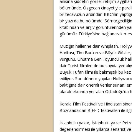
anısına şiddetin görsel iletişim aygıtla
bölümünde. Özgecan cinayetiyle paralle
bir tecavüzün ardından BBC’nin yaptığı 
bir yazı da bu bölümde. Sömürgeciliğin
kitabından ve arşiv görüntülerinden yar
günümüz Türkiye’sine bağlanarak mese
Müziğin hallerine dair Whiplash, Holly
Haritası, Tim Burton ve Büyük Gözler, 
Vurgunu, Unutma Beni, oyunculuk halle
dair Turist filmleri de bu sayıda yer al
Büyük Tufan filmi ile bakmıştık bu kez 
ediliyor. Son dönem yapılan Hollywood
baktığına dair önemli veriler sunan, em
olarak ekranda yer alan Ortadoğu’da hay
Kerala Film Festivali ve Hindistan si
Bozcaada’dan BİFED festivalleri ile ilgi
İstanbullu yazar, İstanbul’u yazar Petr
değerlendirmesi ile yıllarca senarist v