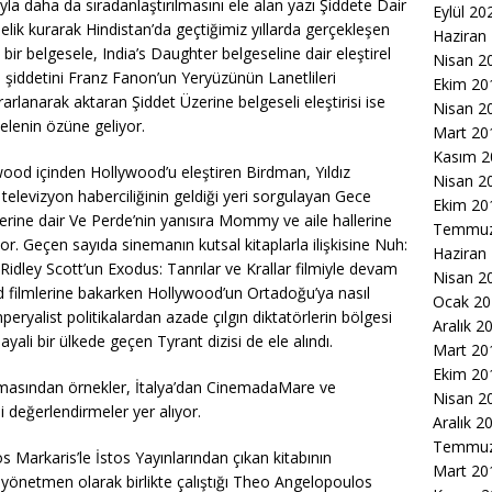
rıyla daha da sıradanlaştırılmasını ele alan yazı Şiddete Dair
Eylül 20
lik kurarak Hindistan’da geçtiğimiz yıllarda gerçekleşen
Haziran
bir belgesele, India’s Daughter belgeseline dair eleştirel
Nisan 2
 şiddetini Franz Fanon’un Yeryüzünün Lanetlileri
Ekim 20
arlanarak aktaran Şiddet Üzerine belgeseli eleştirisi ise
Nisan 2
lenin özüne geliyor.
Mart 20
Kasım 2
wood içinden Hollywood’u eleştiren Birdman, Yıldız
Nisan 2
televizyon haberciliğinin geldiği yeri sorgulayan Gece
Ekim 20
rine dair Ve Perde’nin yanısıra Mommy ve aile hallerine
Temmuz
ıyor. Geçen sayıda sinemanın kutsal kitaplarla ilişkisine Nuh:
Haziran
Ridley Scott’un Exodus: Tanrılar ve Krallar filmiyle devam
Nisan 2
 filmlerine bakarken Hollywood’un Ortadoğu’ya nasıl
Ocak 20
peryalist politikalardan azade çılgın diktatörlerin bölgesi
Aralık 2
ali bir ülkede geçen Tyrant dizisi de ele alındı.
Mart 20
Ekim 20
nemasından örnekler, İtalya’dan CinemadaMare ve
Nisan 2
li değerlendirmeler yer alıyor.
Aralık 2
Temmuz
os Markaris’le İstos Yayınlarından çıkan kitabının
Mart 20
e yönetmen olarak birlikte çalıştığı Theo Angelopoulos