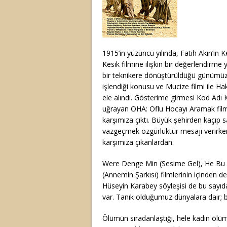
1915’in yüzüncü yılında, Fatih Akın’ın Ke
Kesik filmine ilişkin bir değerlendirme y
bir teknikere dönüştürüldüğü günümüz
işlendiği konusu ve Mucize filmi ile Hak
ele alındı. Gösterime girmesi Kod Adı
uğrayan OHA: Oflu Hocayı Aramak filmi
karşımıza çıktı. Büyük şehirden kaçıp
vazgeçmek özgürlüktür mesajı verirke
karşımıza çıkanlardan.
Were Denge Min (Sesime Gel), He Bu 
(Annemin Şarkısı) filmlerinin içinden 
Hüseyin Karabey söyleşisi de bu sayıd
var. Tanık olduğumuz dünyalara dair; b
Ölümün sıradanlaştığı, hele kadın ölü