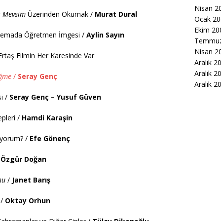
Nisan 2
ir Mevsim
Üzerinden Okumak /
Murat Dural
Ocak 20
Ekim 20
 Sinemada Öğretmen İmgesi /
Aylin Sayın
Temmuz
Nisan 2
Ertaş Filmin Her Karesinde Var
Aralık 2
Aralık 2
üğme
/
Seray Genç
Aralık 2
i /
Seray Genç – Yusuf Güven
pleri /
Hamdi Karaşin
ıyorum? /
Efe Gönenç
/
Özgür Doğan
nu
/
Janet Barış
 /
Oktay Orhun