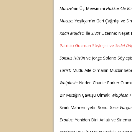
Mucize
’nin Üç Mevsimini
Hakkari’de B
Mucize:
Yeşilçam’ın Geri Çağrılışı ve
Kaan Müjdeci
İle
Sivas
Üzerine: Neşet 
Patricio Guzman Söyleşisi ve
Sedef D
Sonsuz Hüzün
ve Jorge Solano Söyleşis
Turist:
Mutlu Aile Olmanın Mücbir Sebe
Whiplash:
Neden Charlie Parker Olam
Bir Müziğin Çavuşu Olmak:
Whiplash
Sınırlı Mahremiyetin Sonu:
Gece Vurgu
Exodus:
Yeniden Dini Anlatı ve Sinema