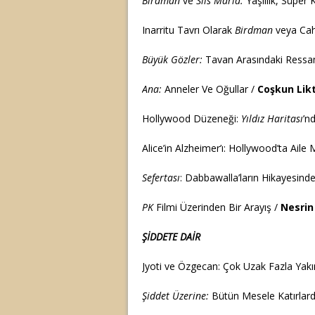
Birdman
ve
Sils Maria:
Yaşlılık, Süper
Inarritu Tavrı Olarak
Birdman
veya Cah
Büyük Gözler:
Tavan Arasındaki Ress
Ana:
Anneler Ve Oğullar /
Coşkun Lik
Hollywood Düzeneği:
Yıldız Haritası
’n
Alice’in Alzheimer’ı: Hollywood’ta Aile
Sefertası
: Dabbawalla’ların Hikayesind
PK
Filmi Üzerinden Bir Arayış /
Nesrin
ŞİDDETE DAİR
Jyoti ve Özgecan: Çok Uzak Fazla Yakı
Şiddet Üzerine:
Bütün Mesele Katırlardı