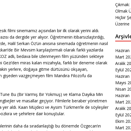
Çıkmak:
Olmak Ü
Hiçbir Ş
Üzerine 
sik filmi sinemamız açısından bir ilk olarak yerini aldı.
Arşivl
azısı da dergide yer alıyor. Öğretmenin itibarsızlaştırdığı,
de, Halil Serkan Öz’ün anısına sinemada öğretmenin nasıl
kari’de Bir Mevsim karşılaştırmalı olarak farklı yazılarda
Haziran
 KOZ adlı, bedava bile izlenmeyen film yüzünden sekteye
Mart 20
 Gezi’den miras kalan mizahıyla, farklı bir deneme olarak
Aralık 2
 sakin yerlere, doğaya gitme dürtüsünü okşayan,
Eylül 20
n gişeden vazgeçmeyen film Mandıra Filozofu da
Haziran
Mayıs 2
Nisan 2
Tune Bu (Bir Varmış Bir Yokmuş) ve Klama Dayika Min
Haziran
dengbejler ve masallar geçiyor. Filmlerle beraber yönetmen
Mart 20
a yer aldı. Kaan Müjdeci ve Aysim Türkmen’le de söyleşiler
Aralık 2
ozkıra ve şehirlere dair konuştular.
Eylül 20
Ekim 20
mlerinin daha da sıradanlaştığı bu dönemde Özgecan’ın
Mart 20