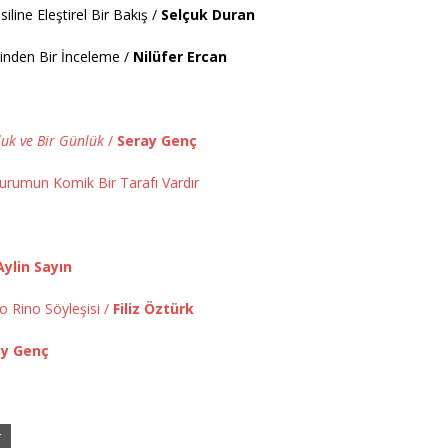
line Eleştirel Bir Bakış /
Selçuk Duran
inden Bir İnceleme /
Nilüfer Ercan
luk ve Bir Günlük
/
Seray Genç
 Durumun Komik Bir Tarafı Vardır
Aylin Sayın
 Rino Söyleşisi /
Filiz Öztürk
ay Genç
r