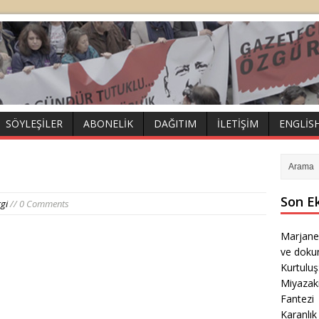
SÖYLEŞILER
ABONELIK
DAĞITIM
İLETIŞIM
ENGLIS
Son E
gi
// 0 Comments
Marjane
ve doku
Kurtulu
Miyazak
Fantezi
Karanlık