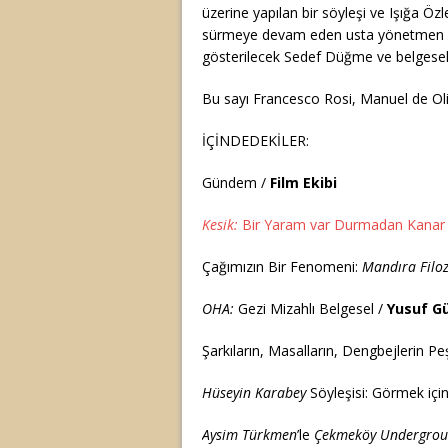
üzerine yapılan bir söyleşi ve Işığa Öz
sürmeye devam eden usta yönetmen Pa
gösterilecek Sedef Düğme ve belgesel 
Bu sayı Francesco Rosi, Manuel de Oli
İÇİNDEDEKİLER:
Gündem /
Film Ekibi
Kesik:
Bir Yaram var Durmadan Kanar
Çağımızın Bir Fenomeni:
Mandıra Filo
OHA:
Gezi Mizahlı Belgesel /
Yusuf G
Şarkıların, Masalların, Dengbejlerin P
Hüseyin Karabey
Söyleşisi: Görmek içi
Aysim Türkmen
’le
Çekmeköy Undergro