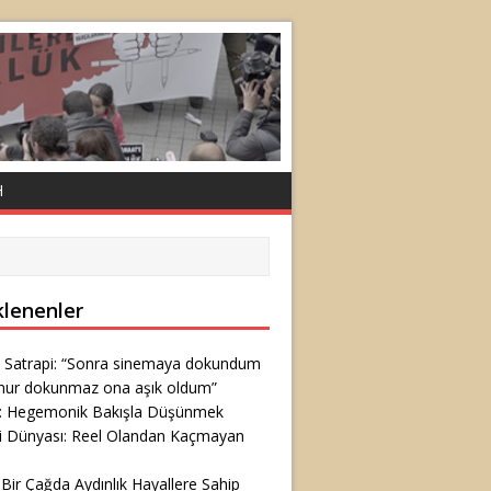
H
klenenler
 Satrapi: “Sonra sinemaya dokundum
nur dokunmaz ona aşık oldum”
ş: Hegemonik Bakışla Düşünmek
i Dünyası: Reel Olandan Kaçmayan
 Bir Çağda Aydınlık Hayallere Sahip