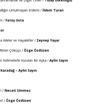
 Kahramanlar ve Diğer Cinler /
Tülay Dikenoğlu
illiğin Umulmayan Erdemi /
İldem Turan
am /
Fatoş Usta
tor
da Aileler ve Hayaletler /
Zeynep Yaşar
 Mitinin Çöküşü /
Özge Özdüzen
en Kelimelerle Kurulan Bir Aşka /
Aylin
Sayın
 Karadağ – Aylin Sayın
n /
Necati Sönmez
r! /
Özge Özdüzen