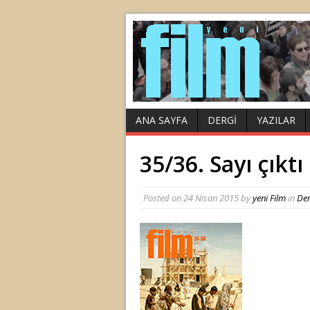
ANA SAYFA
DERGI
YAZILAR
35/36. Sayı çıktı
Posted on
24 Nisan 2015
by
yeni Film
in
Der