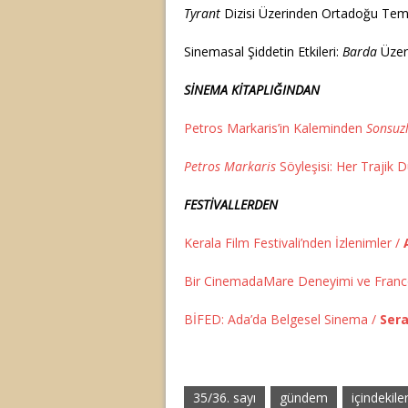
Tyrant
Dizisi Üzerinden Ortadoğu Temsi
Sinemasal Şiddetin Etkileri:
Barda
Üzer
SİNEMA KİTAPLIĞINDAN
Petros Markaris’in Kaleminden
Sonsuz
Petros Markaris
Söyleşisi: Her Trajik
FESTİVALLERDEN
Kerala Film Festivali’nden İzlenimler /
Bir CinemadaMare Deneyimi ve Franco
BİFED: Ada’da Belgesel Sinema /
Ser
35/36. sayı
gündem
içindekile