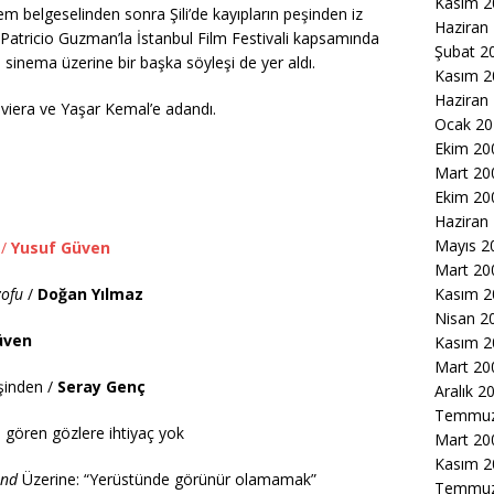
Kasım 2
lem belgeselinden sonra Şili’de kayıpların peşinden iz
Haziran
tricio Guzman’la İstanbul Film Festivali kapsamında
Şubat 2
sinema üzerine bir başka söyleşi de yer aldı.
Kasım 2
Haziran
viera ve Yaşar Kemal’e adandı.
Ocak 20
Ekim 20
Mart 20
Ekim 20
Haziran
Mayıs 2
 /
Yusuf Güven
Mart 20
zofu
/
Doğan Yılmaz
Kasım 2
Nisan 2
üven
Kasım 2
Mart 20
eşinden /
Seray Genç
Aralık 2
Temmuz
n gören gözlere ihtiyaç yok
Mart 20
Kasım 2
und
Üzerine: “Yerüstünde görünür olamamak”
Temmuz