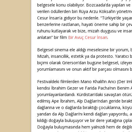
belgesele konu olabiliyor. Bozcaada’da yapılan ve 
verilen ödüllerden biri Rüya Arzu Köksal’ın yönetme
Cesur İnsan’a gidiyor bu nedenle. “Türkiye’de ya
benzerlerine rastlanan, hayati öneme sahip bir çe
ruhunu kutlayarak ve bize, mizah duygusu ve insanc
anlatan” bir film
Bir Avuç Cesur İnsan
.
Belgesel sinema ele aldığı meselesine bir yorum, bir
Mizah, insancıllık, estetik ya da protesto. Yaratıc
biçimi olarak Grierson’dan bugüne belgesel, izley
yorumlamasını ve onun aktif bir parçası olmasını b
Festivaldeki filmlerden Mano Khalil’in Arıcı (Der Im
kendisi İbrahim Gezer ve Farida Pacha’nın Benim 
yorumlayanlardandı. Kürdistan’daki savaştan ötür
edilmiş Ape İbrahim, Alp Dağları’ndan geride bırak
dağlarına ve o dağlarda bıraktığı çocuklarına, köyü
yandan da Alp Dağları’nı kendi dağları yapıyordu, ar
kıldığı doğayla buluşuyor ve bir dere yatağına çıpla
Doğayla buluşmasında hem yalnızdı hem de değildi. 