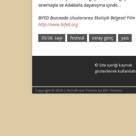
sinemayla ve Adalılarla dayanışma içinde…
BIFED Bozcaada Uluslararası Ekolojik Belgesel Film
http://www.bifed.org
35/36. sayı
festival
seray genç
yazı
© Site içeriği kaynak
gösterilerek kullanılabil
Copyright © 2026 | WordPress Theme by
MH Themes