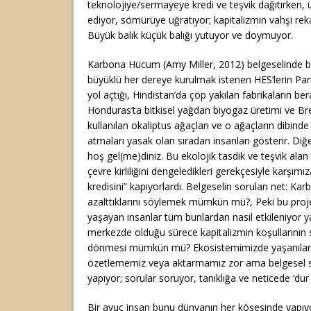
teknolojiye/sermayeye kredi ve teşvik dağıtırken, 
ediyor, sömürüye uğratıyor; kapitalizmin vahşi reka
Büyük balık küçük balığı yutuyor ve doymuyor.
Karbona Hücum (Amy Miller, 2012) belgeselinde b
büyüklü her dereye kurulmak istenen HES’lerin Pa
yol açtığı, Hindistan’da çöp yakılan fabrikaların ber
Honduras’ta bitkisel yağdan biyogaz üretimi ve Br
kullanılan okaliptus ağaçları ve o ağaçların dibin
atmaları yasak olan sıradan insanları gösterir. Diğ
hoş gel(me)diniz. Bu ekolojik tasdik ve teşvik ala
çevre kirliliğini dengeledikleri gerekçesiyle karşımı
kredisini” kapıyorlardı. Belgeselin soruları net: Ka
azalttıklarını söylemek mümkün mü?, Peki bu proje
yaşayan insanlar tüm bunlardan nasıl etkileniyor y
merkezde olduğu sürece kapitalizmin koşullarının
dönmesi mümkün mü? Ekosistemimizde yaşanılan sü
özetlememiz veya aktarmamız zor ama belgesel 
yapıyor; sorular soruyor, tanıklığa ve neticede ‘du
Bir avuç insan bunu dünyanın her köşesinde yapı