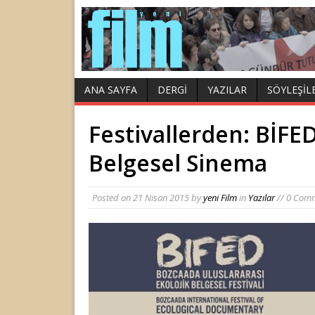
ANA SAYFA
DERGI
YAZILAR
SÖYLEŞIL
Festivallerden: BİFE
Belgesel Sinema
Posted on
21 Nisan 2015
by
yeni Film
in
Yazılar
// 0 Com