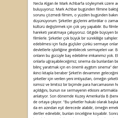
Necla Algan ile Mark Achbar’la söyleşmek üzere ad
buluşuyoruz. Mark Achbar bugünden filmine baktığ
sorunu çözmedi filmim, o yüzden bugünden bakınc
düşünüyorum. Şirketler güçlerini arttırdılar o zam
kültürü değiştirmek için çok şey yapabilir. Bu filmle
hareketi yaratmaya çalışıyoruz. Gitgide büyüyen bir
filmlerle. Şirketler çok büyük bir sürekliliğe sahiple
edebilmesi için fazla güçlüler çünkü sermaye onlar
devletlerle işbirliğine girebilecek sermayeleri var.
onların bu gücüyle baş edebilme imkanımız yok. El
onlarla uğraşabileceğimiz; sinema da bunlardan bir
bilinç yaratmak için en önemli aygıtım sinema” der
ikinci kitapla beraber Şirket’in devamının geleceği
şirketler için verilen yeni imtiyazları, örneğin şirke
isimsiz ve limitsiz bir biçimde para harcamasının 
açıldığını, bunun ise sermayenin etkisini artırmakl
anlatıyor. Son dönemde Kuzey Amerika’da B (benefit)
de ortaya çıkıyor. “Bu şirketler hukuki olarak başk
da en azından eşit derecede alabilir, örneğin emekle i
dertler edinebilir, bunları önceliğine koyabilir. Sonra