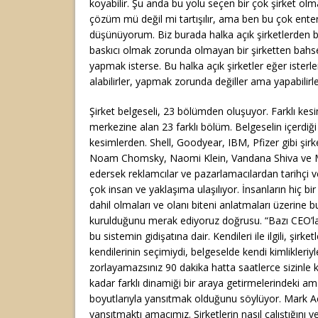
koyabilir. Şu anda bu yolu seçen bir çok şirket olma
çözüm mü değil mi tartışılır, ama ben bu çok ente
düşünüyorum. Biz burada halka açık şirketlerden 
baskıcı olmak zorunda olmayan bir şirketten bahse
yapmak isterse. Bu halka açık şirketler eğer isterl
alabilirler, yapmak zorunda değiller ama yapabilirle
Şirket belgeseli, 23 bölümden oluşuyor. Farklı kesi
merkezine alan 23 farklı bölüm. Belgeselin içerdiği 
kesimlerden. Shell, Goodyear, IBM, Pfizer gibi şirk
Noam Chomsky, Naomi Klein, Vandana Shiva ve 
edersek reklamcılar ve pazarlamacılardan tarihçi ve 
çok insan ve yaklaşıma ulaşılıyor. İnsanların hiç b
dahil olmaları ve olanı biteni anlatmaları üzerine b
kurulduğunu merak ediyoruz doğrusu. “Bazı CEO’lar 
bu sistemin gidişatına dair. Kendileri ile ilgili, şirketle
kendilerinin seçimiydi, belgeselde kendi kimlikleriy
zorlayamazsınız 90 dakika hatta saatlerce sizinle 
kadar farklı dinamiği bir araya getirmelerindeki am
boyutlarıyla yansıtmak olduğunu söylüyor. Mark Ac
yansıtmaktı amacımız. Şirketlerin nasıl çalıştığını 