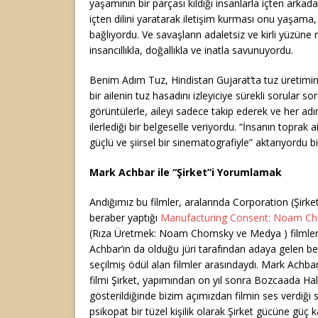
yaşamının bir parçası kıldığı insanlarla içten arkada
içten dilini yaratarak iletişim kurması onu yaşama,
bağlıyordu. Ve savaşların adaletsiz ve kirli yüzün
insancıllıkla, doğallıkla ve inatla savunuyordu.
Benim Adım Tuz, Hindistan Gujarat’ta tuz üretimin
bir ailenin tuz hasadını izleyiciye sürekli sorular s
görüntülerle, aileyi sadece takip ederek ve her adım
ilerlediği bir belgeselle veriyordu. “İnsanın toprak aid
güçlü ve şiirsel bir sinematografiyle” aktarıyordu bi
Mark Achbar ile “Şirket”i Yorumlamak
Andığımız bu filmler, aralarında Corporation (Şirke
beraber yaptığı
Manufacturing Consent: Noam Ch
(Rıza Üretmek: Noam Chomsky ve Medya ) filmler
Achbar’ın da olduğu jüri tarafından adaya gelen be
seçilmiş ödül alan filmler arasındaydı. Mark Achba
filmi Şirket, yapımından on yıl sonra Bozcaada Ha
gösterildiğinde bizim açımızdan filmin ses verdiği 
psikopat bir tüzel kişilik olarak Şirket gücüne gü