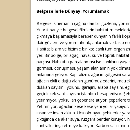
Belgesellerle Dünyayı Yorumlamak
Belgesel sinemanın çağına dair bir gözlemi, yorumu
Yıllar itibariyle belgesel filmlerin habitat meselele
çıkmaya başlamasıyla beraber dünyanın farklı kö
dair gözlem ve yorum almak, anlamak ve takip e
Habitat bizim ve bizimle birlikte canlı tüm organizm
yer. Bir bölge, bir ağaç, hava, su ve toprak habitat
parçası. Habitatın parçalanması ise canlıların yaşa
görmesi, dönüşmesi, yaşam alanlarının yok olmas
anlamına geliyor. Kapitalizm, ağacın gölgesini sat
ağacın ekili olduğu alanın günümüz ederini, metrek
dükkan sayısını, yolunu, garajını, araba sayısını,
geçirilecek saat sayısını iştahlıca hesap ediyor. Şe
yetinmiyor, yoksulları çeperlere atıyor, çeperlere t
Yetinmiyor, ağaçları kese kese yeni yollar yapıyo
insan ve insan aklına. Ucu olmayan şehirlerler yarat
çıktığında da akar suya, rüzgara bentler kuruyor, 
santraller inşa etmeye kalkıyor. Karbon salınımına