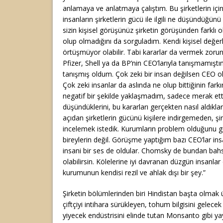
anlamaya ve anlatmaya çalıştım. Bu şirketlerin için
insanların şirketlerin gücü ile ilgili ne düşündüğü
sizin kişisel görüşünüz şirketin görüşünden farklı
olup olmadığını da sorguladım. Kendi kişisel değerle
örtüşmüyor olabilir. Tabi kararlar da vermek zoru
Pfizer, Shell ya da BP’nin CEO’larıyla tanışmamışt
tanışmış oldum. Çok zeki bir insan değilsen CEO 
Çok zeki insanlar da aslında ne olup bittiğinin fark
negatif bir şekilde yaklaşmadım, sadece merak ett
düşündüklerini, bu kararları gerçekten nasıl aldıkla
açıdan şirketlerin gücünü kişilere indirgemeden, şir
incelemek istedik. Kurumların problem olduğunu g
bireylerin değil. Görüşme yaptığım bazı CEO’lar i
insani bir ses de oldular. Chomsky de bundan bahsed
olabilirsin. Kölelerine iyi davranan düzgün insanlar 
kurumunun kendisi rezil ve ahlak dışı bir şey.”
Şirketin bölümlerinden biri Hindistan başta olmak
çiftçiyi intihara sürükleyen, tohum bilgisini gelecek
yiyecek endüstrisini elinde tutan Monsanto gibi yay