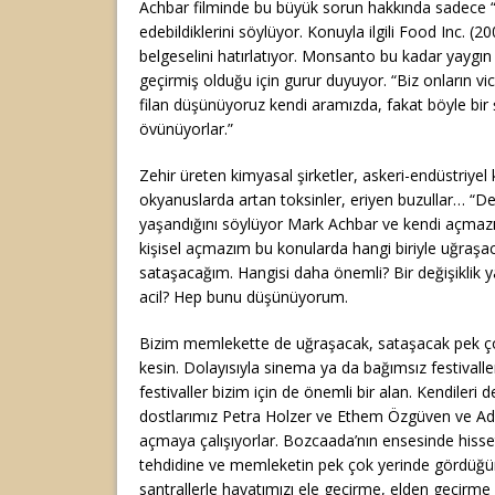
Achbar filminde bu büyük sorun hakkında sadece “sö
edebildiklerini söylüyor. Konuyla ilgili Food Inc. (
belgeselini hatırlatıyor. Monsanto bu kadar yaygın 
geçirmiş olduğu için gurur duyuyor. “Biz onların vi
filan düşünüyoruz kendi aramızda, fakat böyle bir
övünüyorlar.”
Zehir üreten kimyasal şirketler, askeri-endüstriyel
okyanuslarda artan toksinler, eriyen buzullar… “De
yaşandığını söylüyor Mark Achbar ve kendi açmazı
kişisel açmazım bu konularda hangi biriyle uğraşa
sataşacağım. Hangisi daha önemli? Bir değişiklik 
acil? Hep bunu düşünüyorum.
Bizim memlekette de uğraşacak, sataşacak pek ço
kesin. Dolayısıyla sinema ya da bağımsız festivaller
festivaller bizim için de önemli bir alan. Kendileri
dostlarımız Petra Holzer ve Ethem Özgüven ve Ada
açmaya çalışıyorlar. Bozcaada’nın ensesinde hisset
tehdidine ve memleketin pek çok yerinde gördüğüm
santrallerle hayatımızı ele geçirme, elden geçirme