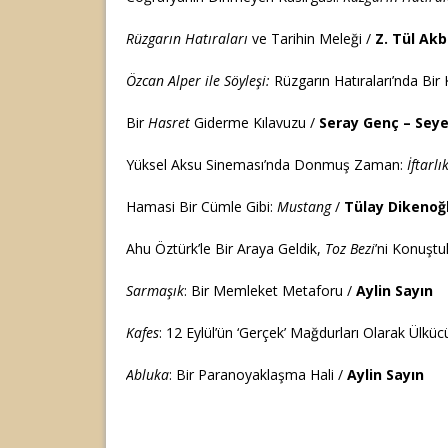
Rüzgarın Hatıraları
ve Tarihin Meleği /
Z. Tül Akb
Özcan Alper ile Söyleşi:
Rüzgarın Hatıraları’nda Bir
Bir
Hasret
Giderme Kılavuzu /
Seray Genç – Sey
Yüksel Aksu Sineması’nda Donmuş Zaman:
İftarl
Hamasi Bir Cümle Gibi:
Mustang
/
Tülay Dikenoğ
Ahu Öztürk’le Bir Araya Geldik,
Toz Bezi
’ni Konuştu
Sarmaşık
: Bir Memleket Metaforu /
Aylin Sayın
Kafes
: 12 Eylül’ün ‘Gerçek’ Mağdurları Olarak Ülküc
Abluka
: Bir Paranoyaklaşma Hali /
Aylin Sayın