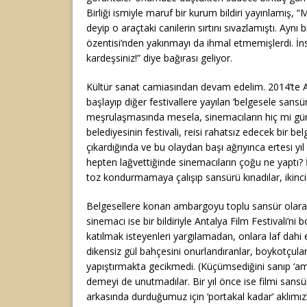
Birliği ismiyle maruf bir kurum bildiri yayınlamış,
deyip o araçtaki canilerin sırtını sıvazlamıştı. Aynı bi
özentisi’nden yakınmayı da ihmal etmemişlerdi. İn
kardeşsiniz!” diye bağırası geliyor.
Kültür sanat camiasından devam edelim. 2014’te An
başlayıp diğer festivallere yayılan ‘belgesele sans
meşrulaşmasında mesela, sinemacıların hiç mi gü
belediyesinin festivali, reisi rahatsız edecek bir b
çıkardığında ve bu olaydan başı ağrıyınca ertesi yıl
hepten lağvettiğinde sinemacıların çoğu ne yaptı? 
toz kondurmamaya çalışıp sansürü kınadılar, ikincis
Belgesellere konan ambargoyu toplu sansür olar
sinemacı ise bir bildiriyle Antalya Film Festivali’ni b
katılmak isteyenleri yargılamadan, onlara laf dah
dikensiz gül bahçesini onurlandıranlar, boykotçulara
yapıştırmakta gecikmedi. (Küçümsediğini sanıp ‘am
demeyi de unutmadılar. Bir yıl önce ise filmi san
arkasında durduğumuz için ‘portakal kadar’ aklımız