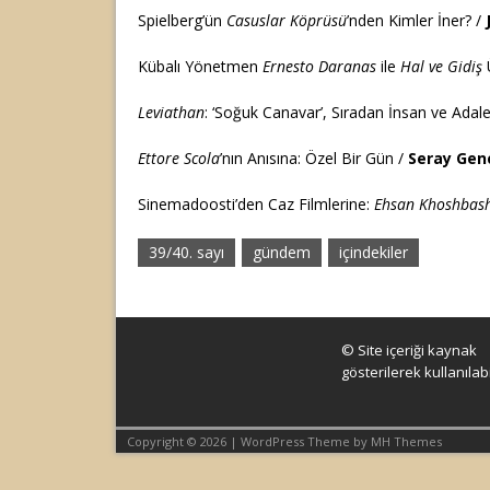
Spielberg’ün
Casuslar Köprüsü
’nden Kimler İner? /
Kübalı Yönetmen
Ernesto Daranas
ile
Hal ve Gidiş
Leviathan
: ‘Soğuk Canavar’, Sıradan İnsan ve Adal
Ettore Scola
’nın Anısına: Özel Bir Gün /
Seray Gen
Sinemadoosti’den Caz Filmlerine:
Ehsan Khoshbas
39/40. sayı
gündem
içindekiler
© Site içeriği kaynak
gösterilerek kullanılabil
Copyright © 2026 | WordPress Theme by
MH Themes