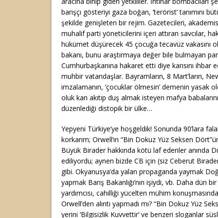
aracına binip giden yetkililer. İntihar bombacıları şe
barışçı gösteriyi gaza boğan, ‘terörist’ tanımını b
şekilde genişleten bir rejim. Gazetecileri, akademis
muhalif parti yöneticilerini içeri attıran savcılar, 
hükümet düşürecek 45 çocuğa tecavüz vakasını ola
bakanı, bunu araştırmaya değer bile bulmayan par
Cumhurbaşkanına hakaret etti diye karısını ihbar
muhbir vatandaşlar. Bayramların, 8 Mart’ların, Newro
imzalamanın, ‘çocuklar ölmesin’ demenin yasak o
oluk kan akıtıp duş almak isteyen mafya babaların
düzenlediği distopik bir ülke…
Yepyeni Türkiye’ye hoşgeldik! Sonunda 90’lara fal
korkarım; Orwell’ın “Bin Dokuz Yüz Seksen Dört”ün
Büyük Birader hakkında kötü laf edenler anında D
ediliyordu; aynen bizde CB için (siz Ceberut Birade
gibi. Okyanusya’da yalan propaganda yaymak Doğru
yapmak Barış Bakanlığı’nın işiydi, vb. Daha dün bir
yardımcısı, cahilliği yücelten mühim konuşmasınd
Orwell’den alıntı yapmadı mı? “Bin Dokuz Yüz Seks
yerini ‘Bilgisizlik Kuvvettir’ ve benzeri sloganlar sü