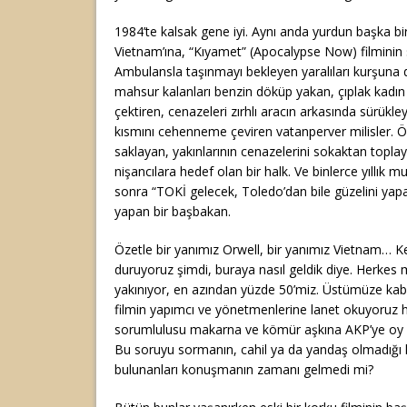
1984’te kalsak gene iyi. Aynı anda yurdun başka bir
Vietnam’ına, “Kıyamet” (Apocalypse Now) filminin 
Ambulansla taşınmayı bekleyen yaralıları kurşuna
mahsur kalanları benzin döküp yakan, çıplak kadın c
çektiren, cenazeleri zırhlı aracın arkasında sürükle
kısmını cehenneme çeviren vatanperver milisler. Öl
saklayan, yakınlarının cenazelerini sokaktan topl
nişancılara hedef olan bir halk. Ve binlerce yıllık muh
sonra “TOKİ gelecek, Toledo’dan bile güzelini yapa
yapan bir başbakan.
Özetle bir yanımız Orwell, bir yanımız Vietnam… 
duruyoruz şimdi, buraya nasıl geldik diye. Herkes
yakınıyor, en azından yüzde 50’miz. Üstümüze ka
filmin yapımcı ve yönetmenlerine lanet okuyoruz ha
sorumlulusu makarna ve kömür aşkına AKP’ye oy vere
Bu soruyu sormanın, cahil ya da yandaş olmadığı
bulunanları konuşmanın zamanı gelmedi mi?