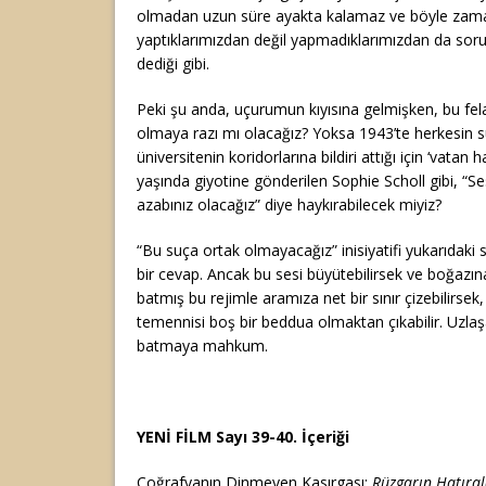
olmadan uzun süre ayakta kalamaz ve böyle zam
yaptıklarımızdan değil yapmadıklarımızdan da soru
dediği gibi.
Peki şu anda, uçurumun kıyısına gelmişken, bu felak
olmaya razı mı olacağız? Yoksa 1943’te herkesin 
üniversitenin koridorlarına bildiri attığı için ‘vatan h
yaşında giyotine gönderilen Sophie Scholl gibi, “S
azabınız olacağız” diye haykırabilecek miyiz?
“Bu suça ortak olmayacağız” inisiyatifi yukarıdaki 
bir cevap. Ancak bu sesi büyütebilirsek ve boğazı
batmış bu rejimle aramıza net bir sınır çizebilirse
temennisi boş bir beddua olmaktan çıkabilir. Uzla
batmaya mahkum.
YENİ FİLM Sayı 39-40. İçeriği
Coğrafyanın Dinmeyen Kasırgası:
Rüzgarın Hatıra