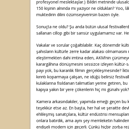
profesyonel meslektaşlar.) Bildiri metninde ulusalc
150 kişinin alnında mı yazıyor ne oldukları? Yoo, lâ
muktedirin dilini özümseyiverirsin bazen öyle.
Sonuçta ne oldu? Şu anda bütün ulusal festivallerd
sallanan cillop gibi bir sansür uygulamamız var. He
Vakalar ve sorular çoğaltılabilir. Kaç dönemdir kül
şahısların kültürle zerre kadar alakası olmaması
eleştirmekten dahi imtina eden, AKM’nin çürümeye 
karargâhına dönüşmesini sessizce izleyen kültür-s
payı yok, bu karanlık filmin gerçekleşmesinde? İkt
kırıntı koparmaya çalışan, ne idüğü belirsiz festiva
kulaklarına fısıldanan talimatları yerine getiren, bu
kapıya yakın bir yere çökenlerin hiç mi günahı yok?
Kamera arkasındakiler, yapımda emeği geçen bu 
teşekkür etse az. En başta, her hal ve şeraitte devl
ehlileşmiş sanatçılara, kültür endüstrisi mensuplar
onlara batırdık, ama aynı şey memleketin halinden
endişeli modern için geçerli. Çünkü hiçbir zorba re