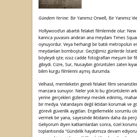
Gündem Yerine:
Bir Yanımız Orwell, Bir Yanımız V
Hollywood’un abartılı felaket filmlerinde olur: Ne
karınca yuvasını andıran ana meydanı Times Square
oynuyordur. Veya herhangi bir batılı metropolün en
meydanları bomboştur. Geçtiğimiz günlerde İstan
böyleydi işte; ıssız cadde fotoğrafları meşum bir fi
gibiydi. Cizre, Sur, Nusaybin görüntüleri zaten kıy
bilim kurgu filmlerini aşmış durumda.
Velhasıl, memleketin geneli felaket filmi senaristler
manzara sunuyor. Neler yok ki bu görüntülerin a
yerine gerçekleri gizlemeyi meslek edinmiş, mahar
bir medya. Vatandaşını değil iktidarı korumak ve 
görevli güvenlik aygıtları. Engellemekle sorumlu ol
vermek bir yana, sayesinde iktidarını daha da perç
Geliyorum diyen katliamlardan sonra, özel korumal
toplantısında “Gündelik hayatımıza devam ediyoruz”