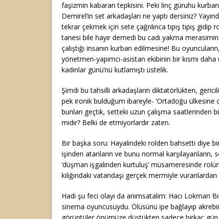
faşizmin kabaran tepkisini. Peki linç güruhu kurba
Demirel’in set arkadaşları ne yaptı dersiniz? Yayın
tekrar çekmek için sete çağrılınca tıpış tıpış gidip ro
tanesi bile hayır demedi bu cadı yakma merasimine
çalıştığı insanın kurban edilmesine! Bu oyuncuların,
yönetmen-yapımcı-asistan ekibinin bir kısmı daha
kadınlar günü’nü kutlamıştı üstelik.
Şimdi bu tahsilli arkadaşların diktatörlükten, gericil
pek ironik bulduğum ibareyle- ‘Ortadoğu ülkesine 
bunları geçtik, setteki uzun çalışma saatlerinden b
mıdır? Belki de etmiyorlardır zaten.
Bir başka soru: Hayalindeki rolden bahsetti diye bi
işinden atanların ve bunu normal karşılayanların, 
‘düşman işgalinden kurtuluş’ müsameresinde rolün
kılığındaki vatandaşı gerçek mermiyle vuranlardan b
Hadi şu feci olayı da anımsatalım: Hacı Lokman Bir
sinema oyuncusuydu. Ölüsünü ipe bağlayıp akrebin
görüntüler önümüze düştükten sadece birkaç gün s