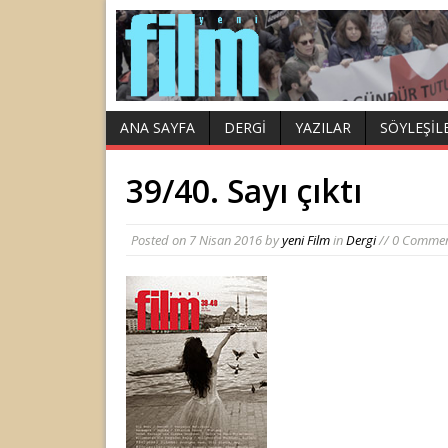
ANA SAYFA
DERGI
YAZILAR
SÖYLEŞIL
39/40. Sayı çıktı
Posted on
7 Nisan 2016
by
yeni Film
in
Dergi
// 0 Comme