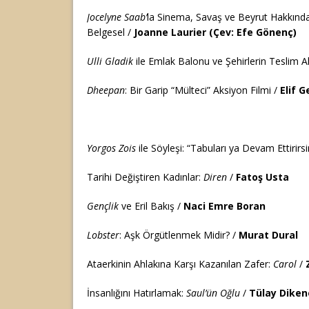
Jocelyne Saab’
la Sinema, Savaş ve Beyrut Hakkınd
Belgesel /
Joanne Laurier (Çev: Efe Gönenç)
Ulli Gladik
ile Emlak Balonu ve Şehirlerin Teslim A
Dheepan
: Bir Garip “Mülteci” Aksiyon Filmi /
Elif 
Yorgos Zois
ile Söyleşi: “Tabuları ya Devam Ettirirsi
Tarihi Değiştiren Kadınlar:
Diren
/
Fatoş Usta
Gençlik
ve Eril Bakış /
Naci Emre Boran
Lobster
: Aşk Örgütlenmek Midir? /
Murat Dural
Ataerkinin Ahlakına Karşı Kazanılan Zafer:
Carol
/
İnsanlığını Hatırlamak:
Saul’ün Oğlu
/
Tülay Diken