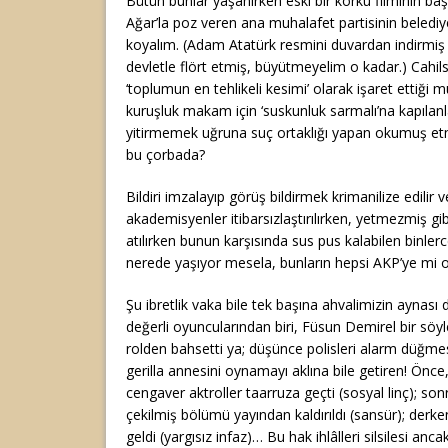
Bütün bunlar yaşanırken eski bir korku filminin 
Ağar’la poz veren ana muhalafet partisinin belediy
koyalım. (Adam Atatürk resmini duvardan indirmiş de
devletle flört etmiş, büyütmeyelim o kadar.) Cahi
‘toplumun en tehlikeli kesimi’ olarak işaret ettiği 
kuruşluk makam için ‘suskunluk sarmalı’na kapılanl
yitirmemek uğruna suç ortaklığı yapan okumuş etm
bu çorbada?
Bildiri imzalayıp görüş bildirmek krimanilize edilir 
akademisyenler itibarsızlaştırılırken, yetmezmiş gib
atılırken bunun karşısında sus pus kalabilen binl
nerede yaşıyor mesela, bunların hepsi AKP’ye mi o
Şu ibretlik vaka bile tek başına ahvalimizin aynası
değerli oyuncularından biri, Füsun Demirel bir söy
rolden bahsetti ya; düşünce polisleri alarm düğmes
gerilla annesini oynamayı aklına bile getiren! Önce,
cengaver aktroller taarruza geçti (sosyal linç); son
çekilmiş bölümü yayından kaldırıldı (sansür); derken
geldi (yargısız infaz)… Bu hak ihlâlleri silsilesi anca