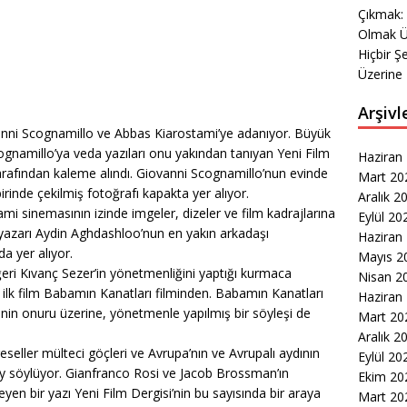
Çıkmak:
Olmak Ü
Hiçbir Ş
Üzerine 
Arşivl
ovanni Scognamillo ve Abbas Kiarostami’ye adanıyor. Büyük
gnamillo’ya veda yazıları onu yakından tanıyan Yeni Film
Haziran
arafından kaleme alındı. Giovanni Scognamillo’nun evinde
Mart 20
birinde çekilmiş fotoğrafı kapakta yer alıyor.
Aralık 2
i sinemasının izinde imgeler, dizeler ve film kadrajlarına
Eylül 20
 yazarı Aydin Aghdashloo’nun en yakın arkadaşı
Haziran
a yer alıyor.
Mayıs 2
ğeri Kıvanç Sezer’in yönetmenliğini yaptığı kurmaca
Nisan 2
 ilk film Babamın Kanatları filminden. Babamın Kanatları
Haziran
şçinin onuru üzerine, yönetmenle yapılmış bir söyleşi de
Mart 20
Aralık 2
eller mülteci göçleri ve Avrupa’nın ve Avrupalı aydının
Eylül 20
şey söylüyor. Gianfranco Rosi ve Jacob Brossman’ın
Ekim 20
leyen bir yazı Yeni Film Dergisi’nin bu sayısında bir araya
Mart 20