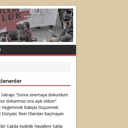
H
klenenler
 Satrapi: “Sonra sinemaya dokundum
nur dokunmaz ona aşık oldum”
ş: Hegemonik Bakışla Düşünmek
i Dünyası: Reel Olandan Kaçmayan
 Bir Çağda Aydınlık Hayallere Sahip