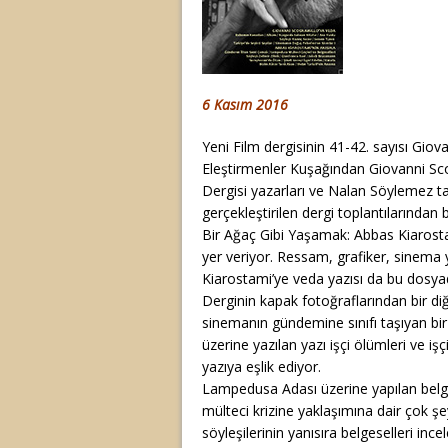
6 Kasım 2016
Yeni Film dergisinin 41-42. sayısı Gi
Eleştirmenler Kuşağından Giovanni Sco
Dergisi yazarları ve Nalan Söylemez t
gerçekleştirilen dergi toplantılarından 
Bir Ağaç Gibi Yaşamak: Abbas Kiarostam
yer veriyor. Ressam, grafiker, sinema
Kiarostami’ye veda yazısı da bu dosyad
Derginin kapak fotoğraflarından bir di
sinemanın gündemine sınıfı taşıyan bir
üzerine yazılan yazı işçi ölümleri ve i
yazıya eşlik ediyor.
Lampedusa Adası üzerine yapılan belges
mülteci krizine yaklaşımına dair çok 
söyleşilerinin yanısıra belgeselleri ince