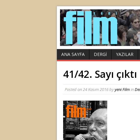
ANA SAYFA
DERGI
YAZILAR
41/42. Sayı çıktı
Posted on
24 Kasım 2016
by
yeni Film
in
De