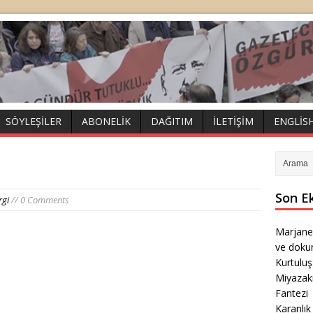
SÖYLEŞILER
ABONELIK
DAĞITIM
İLETIŞIM
ENGLIS
Son E
rgi
// 0 Comments
Marjane
ve doku
Kurtulu
Miyazak
Fantezi
Karanlık