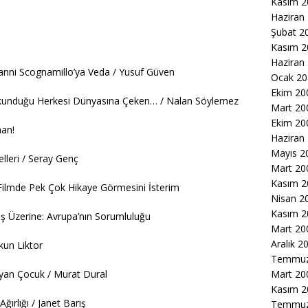
Kasım 2
Haziran
Şubat 2
Kasım 2
Haziran
anni Scognamillo’ya Veda / Yusuf Güven
Ocak 20
Ekim 20
Dokunduğu Herkesi Dünyasına Çeken… / Nalan Söylemez
Mart 20
Ekim 20
han!
Haziran
Mayıs 2
lleri / Seray Genç
Mart 20
Kasım 2
n Filmde Pek Çok Hikaye Görmesini İsterim
Nisan 2
Kasım 2
ş Üzerine: Avrupa’nın Sorumluluğu
Mart 20
Aralık 2
kun Liktor
Temmuz
yan Çocuk / Murat Dural
Mart 20
Kasım 2
ırlığı / Janet Barış
Temmuz