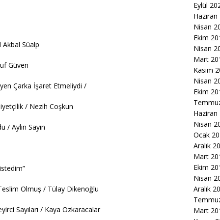
Eylül 20
Haziran
Nisan 2
Ekim 20
 Akbal Süalp
Nisan 2
Mart 20
suf Güven
Kasım 2
Nisan 2
yen Çarka İşaret Etmeliydi /
Ekim 20
Temmuz
yetçilik / Nezih Coşkun
Haziran
Nisan 2
 / Aylin Sayın
Ocak 20
Aralık 2
Mart 20
Ekim 20
istedim”
Nisan 2
 Teslim Olmuş / Tülay Dikenoğlu
Aralık 2
Temmuz
irci Sayıları / Kaya Özkaracalar
Mart 20