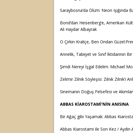
Saraybosna’da Ölüm: Neon Işığında Ba
Bond’dan Heisenberg’e, Amerikan Kültü
Ali Haydar Albayrak
O Çirkin Kraliçe, Ben Ondan Güzel:Pre
Annelik, Tabiiyet ve Sınıf İktidarının B
Şimdi Nereyi İşgal Edelim: Michael Mo
Zelimir Zilnik Söyleşisi: Zilnik Zilnik’i An
Sinemanın Doğuş Felsefesi ve Akımlar
ABBAS KİAROSTAMİ’NİN ANISINA
Bir Ağaç gibi Yaşamak: Abbas Kiarost
Abbas Kiarostami ile Son Kez / Aydin