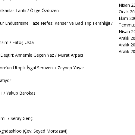
Nisan 2
lkanlar Tarihi / Özge Özdüzen
Ocak 20
Ekim 20
r Endüstrisine Taze Nefes: Kanser ve Bad Trip Ferahlığı! /
Temmuz
Nisan 2
Aralık 2
nsim / Fatoş Usta
Aralık 2
Aralık 2
ir Eleştiri: Annemle Geçen Yaz / Murat Arpacı
ore’un Ütopik İşgal Serüveni / Zeynep Yaşar
latıyor
 I / Yakup Barokas
ami / Seray Genç
 Aghdashloo (Çev: Seyed Mortazavi)