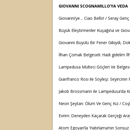
GIOVANNI SCOGNAMILLO’YA VEDA
Giovanni’ye… Ciao Bello! / Seray Genç
Büyük Eleştirmenler Kuşağına ve Giov
Giovanni Büyülü Bir Fener Gibiydi, 
İlhan Çomak Belgeseli: Hadi gidelim İl
Lampedusa Mülteci Göçleri Ve Belgese
Gianfranco Rosi ile Söyleşi: Seyircini
Jakob Brossmann ile Lampedusa’da Kı
Neon Şeytan: Ölüm Ve Genç Kız / Coş
Evrim: Deneyden Kaçarak Gerçeği Ara
Atom Egoyan’la ‘Hatırlama’nın Sonsuz Ağ