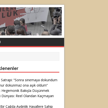
H
klenenler
 Satrapi: “Sonra sinemaya dokundum
nur dokunmaz ona aşık oldum”
ş: Hegemonik Bakışla Düşünmek
i Dünyası: Reel Olandan Kaçmayan
 Bir Çağda Aydınlık Hayallere Sahip