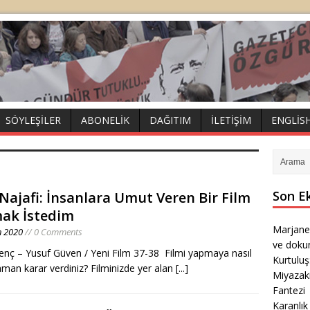
SÖYLEŞILER
ABONELIK
DAĞITIM
İLETIŞIM
ENGLIS
Son E
Najafi: İnsanlara Umut Veren Bir Film
ak İstedim
Marjane
n 2020
// 0 Comments
ve doku
enç – Yusuf Güven / Yeni Film 37-38 Filmi yapmaya nasıl
Kurtulu
aman karar verdiniz? Filminizde yer alan
[...]
Miyazak
Fantezi
Karanlık