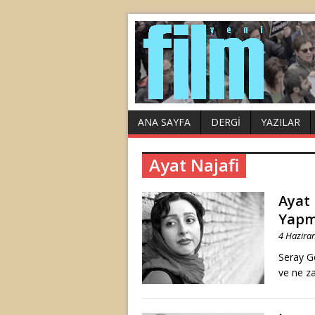
ANA SAYFA
DERGI
YAZILAR
Ayat Najafi
Ayat 
Yapm
4 Hazira
Seray G
ve ne z