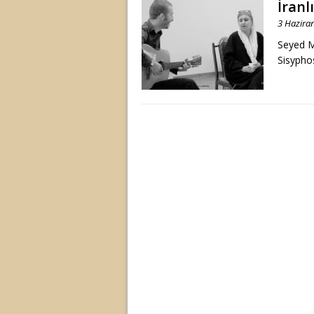
İranl
3 Hazira
Seyed M
Sisyphos