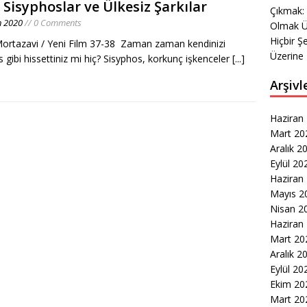
ı Sisyphoslar ve Ülkesiz Şarkılar
Çıkmak:
n 2020
// 0 Comments
Olmak Ü
Hiçbir Ş
ortazavi / Yeni Film 37-38 Zaman zaman kendinizi
Üzerine 
 gibi hissettiniz mi hiç? Sisyphos, korkunç işkenceler
[...]
Arşivl
Haziran
Mart 20
Aralık 2
Eylül 20
Haziran
Mayıs 2
Nisan 2
Haziran
Mart 20
Aralık 2
Eylül 20
Ekim 20
Mart 20