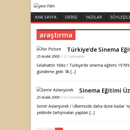
ANA SAYFA
DERGI
YAZILAR
SÖYLEŞIL
araştırma
Türkiye’de Sinema Eği
25 Aralık 2000
// 0 Comments
Selahattin Yıldız / Türkiye’de sinema eğitimi 1970’li
gündeme gelir. İlk
[...]
Sinema Eğitimi Üz
25 Aralık 2000
// 0 Comments
Semir Aslanyürek / Ülkemizde daha düne kadar “eğ
şeklinde tartışmaları yapılan
[...]