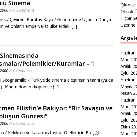
cü Sinema
Çıkmak:
 2000
// 0 Comments
Olmak Ü
Hiçbir Ş
es / Çeviren: Burutay Kaya / Günümüzde Üçüncü Dünya
Üzerine 
nın ve onların emperyalist ülkelerdeki
[...]
Arşivl
Haziran
 Sinemasında
Mart 20
şmalar/Polemikler/Kuramlar – 1
Aralık 2
 2000
// 0 Comments
Eylül 20
Haziran
 Scognamillo / Türkiye’de sinema eleştirisinin tarihi (ya da
Mayıs 2
ni) dönem dönem kopan ve
[...]
Nisan 2
Haziran
Mart 20
men Filistin’e Bakıyor: “Bir Savaşın ve
Aralık 2
oluşun Güncesi”
Eylül 20
 2000
// 0 Comments
Ekim 20
co / Kekikten ve kararmış taştan O eller için Bu çığlık
Mart 20