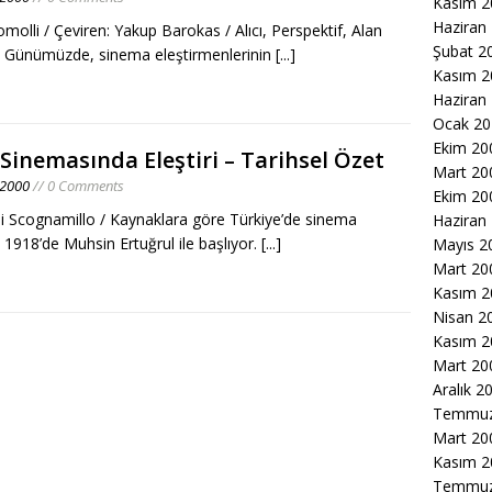
Kasım 2
Haziran
molli / Çeviren: Yakup Barokas / Alıcı, Perspektif, Alan
Şubat 2
ği Günümüzde, sinema eleştirmenlerinin
[...]
Kasım 2
Haziran
Ocak 20
Ekim 20
Sinemasında Eleştiri – Tarihsel Özet
Mart 20
 2000
// 0 Comments
Ekim 20
i Scognamillo / Kaynaklara göre Türkiye’de sinema
Haziran
si 1918’de Muhsin Ertuğrul ile başlıyor.
[...]
Mayıs 2
Mart 20
Kasım 2
Nisan 2
Kasım 2
Mart 20
Aralık 2
Temmuz
Mart 20
Kasım 2
Temmuz