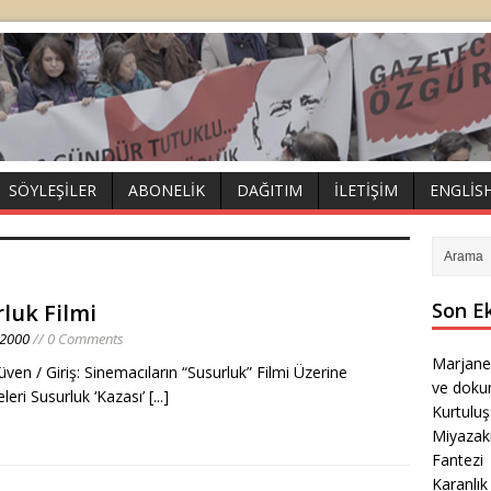
SÖYLEŞILER
ABONELIK
DAĞITIM
İLETIŞIM
ENGLIS
Son E
luk Filmi
 2000
// 0 Comments
Marjane
ven / Giriş: Sinemacıların “Susurluk” Filmi Üzerine
ve doku
eri Susurluk ‘Kazası’
[...]
Kurtulu
Miyazak
Fantezi
Karanlık