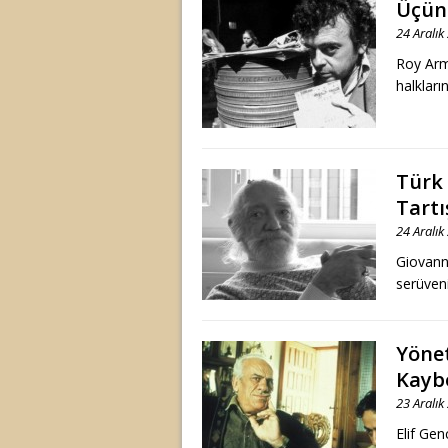
Üçün
24 Aralık
Roy Arm
halkları
Türk
Tartı
24 Aralık
Giovanni
serüve
Yönet
Kayb
23 Aralık
Elif Gen