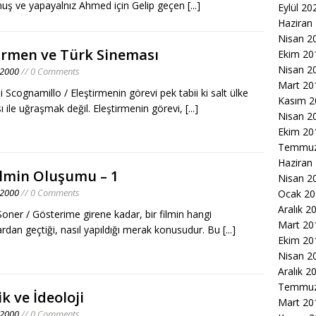
uş ve yapayalnız Ahmed için Gelip geçen
[...]
Eylül 20
Haziran
Nisan 2
irmen ve Türk Sineması
Ekim 20
Nisan 2
 2000
// 0 Comments
Mart 20
 Scognamillo / Eleştirmenin görevi pek tabii ki salt ülke
Kasım 2
 ile uğraşmak değil. Eleştirmenin görevi,
[...]
Nisan 2
Ekim 20
Temmuz
Haziran
ilmin Oluşumu – 1
Nisan 2
 2000
// 0 Comments
Ocak 20
Aralık 2
oner / Gösterime girene kadar, bir filmin hangi
Mart 20
rdan geçtiği, nasıl yapıldığı merak konusudur. Bu
[...]
Ekim 20
Nisan 2
Aralık 2
Temmuz
k ve İdeoloji
Mart 20
 2000
// 0 Comments