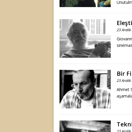
Unutulm
Eleşt
23 Aralık
Giovanni
sineması
Bir F
23 Aralık
Ahmet S
aşamala
Tekni
23 Aralık