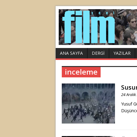
ANA SAYFA
DERGI
YAZILAR
inceleme
Susur
24 Aralık
Yusuf Gü
Düşüncel