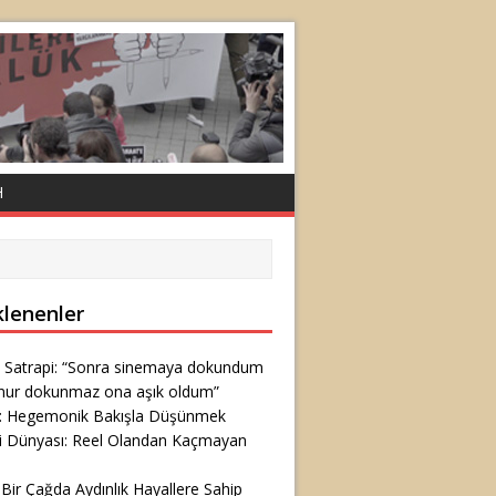
H
klenenler
 Satrapi: “Sonra sinemaya dokundum
nur dokunmaz ona aşık oldum”
ş: Hegemonik Bakışla Düşünmek
i Dünyası: Reel Olandan Kaçmayan
 Bir Çağda Aydınlık Hayallere Sahip